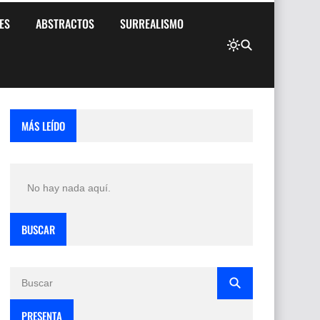
ES
ABSTRACTOS
SURREALISMO
MÁS LEÍDO
No hay nada aquí.
BUSCAR
PRESENTA