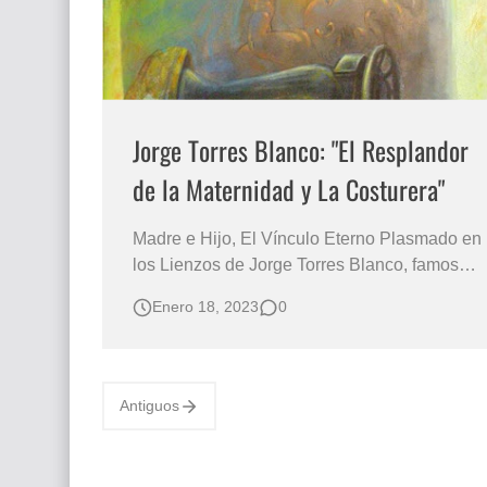
Jorge Torres Blanco: "El Resplandor
de la Maternidad y La Costurera"
Madre e Hijo, El Vínculo Eterno Plasmado en
los Lienzos de Jorge Torres Blanco, famoso
artista colombiano El Pintor de la Maternidad
Enero 18, 2023
0
y La Costurera: Jorge Torres Blanco La
maternidad, un tema que ha atravesado la
historia del arte, ha evolucionado como un
torrente de inspiración para artistas de di…
Antiguos