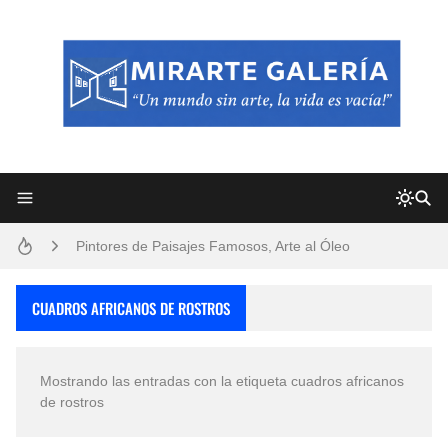
Frutas y Flores Para Colorear Imágenes
Pintores de Paisajes Famosos, Arte al Óleo
Dibujos para Colorear, una Actividad Divertida para Niños y Niñas
CUADROS AFRICANOS DE ROSTROS
Dibujos Fáciles Para Pintar con Acrílico (Minimalismo Artístico)
Mostrando las entradas con la etiqueta
cuadros africanos
Convocatoria exposición itinerante "SEMILLAS DE ARMONÍA 2025"
de rostros
San Valentín Dibujos a Lápiz del 14 de Febrero