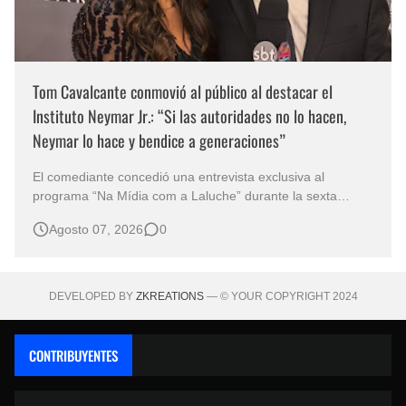
Tom Cavalcante conmovió al público al destacar el
Instituto Neymar Jr.: “Si las autoridades no lo hacen,
Neymar lo hace y bendice a generaciones”
El comediante concedió una entrevista exclusiva al
programa “Na Mídia com a Laluche” durante la sexta
edición de la Subasta del Instituto Neymar Jr., uno de los
Agosto 07, 2026
0
eventos benéficos más importantes de Brasil. En medio del
glamour de la sexta edición de la Subasta del Instituto
Neymar Jr., considerad…
DEVELOPED BY
ZKREATIONS
— © YOUR COPYRIGHT 2024
CONTRIBUYENTES