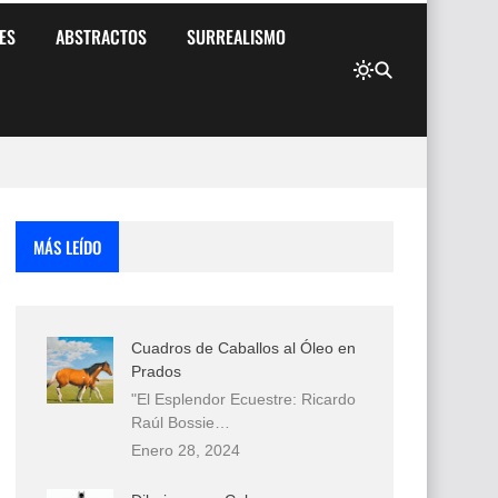
ES
ABSTRACTOS
SURREALISMO
MÁS LEÍDO
Cuadros de Caballos al Óleo en
Prados
"El Esplendor Ecuestre: Ricardo
Raúl Bossie…
Enero 28, 2024