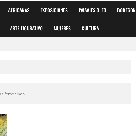
AFRICANAS
EXPOSICIONES
PAISAJES OLEO
BODEGON
ARTE FIGURATIVO
MUJERES
CULTURA
 para Niños y Niñas
alismo Artístico)
AS DE ARMONÍA 2025"
as femeninas
o
, Biryulina Vita
 Más Bellas del Mundo