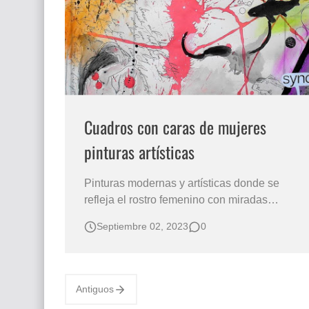
Que significan los cuadros de negras africana
El mundo del arte en pintura surrealista
Cuadros con caras de mujeres
pinturas artísticas
Pinturas modernas y artísticas donde se
refleja el rostro femenino con miradas
sugestivas, en esta oportunidad damos a
Septiembre 02, 2023
0
conocer la obra que plasma Loui Jover ,
pintor australiano dedicado al oficio del
retrato. Su especialidad los retratos
femeninos elaborados de una manera muy
Antiguos
particular. Muj…