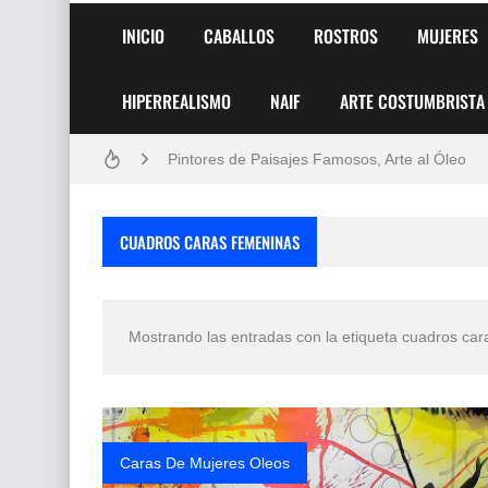
INICIO
CABALLOS
ROSTROS
MUJERES
HIPERREALISMO
NAIF
ARTE COSTUMBRISTA
Frutas y Flores Para Colorear Imágenes
Pintores de Paisajes Famosos, Arte al Óleo
Dibujos para Colorear, una Actividad Divertida
CUADROS CARAS FEMENINAS
Dibujos Fáciles Para Pintar con Acrílico (Minim
Convocatoria exposición itinerante "SEMILL
Mostrando las entradas con la etiqueta
cuadros car
San Valentín Dibujos a Lápiz del 14 de Febrer
Rostros Bellos, La Perfección del Dibujo A Lápiz
Fotos Artísticas de las Actrices de Hollywood
Caras De Mujeres Oleos