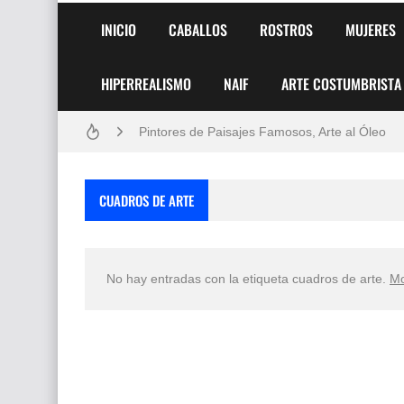
INICIO
CABALLOS
ROSTROS
MUJERES
HIPERREALISMO
NAIF
ARTE COSTUMBRISTA
Frutas y Flores Para Colorear Imágenes
Pintores de Paisajes Famosos, Arte al Óleo
Dibujos para Colorear, una Actividad Divertida
CUADROS DE ARTE
Dibujos Fáciles Para Pintar con Acrílico (Minim
Convocatoria exposición itinerante "SEMILL
No hay entradas con la etiqueta
cuadros de arte
.
Mo
San Valentín Dibujos a Lápiz del 14 de Febrer
Rostros Bellos, La Perfección del Dibujo A Lápiz
Fotos Artísticas de las Actrices de Hollywood