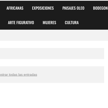
AFRICANAS
EXPOSICIONES
PAISAJES OLEO
BODEGON
ARTE FIGURATIVO
MUJERES
CULTURA
 para Niños y Niñas
alismo Artístico)
AS DE ARMONÍA 2025"
strar todas las entradas
o
, Biryulina Vita
 Más Bellas del Mundo