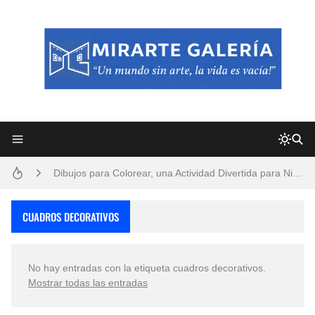
Frutas y Flores Para Colorear Imágenes
Pintores de Paisajes Famosos, Arte al Óleo
Dibujos para Colorear, una Actividad Divertida para Niños y Niñas
Dibujos Fáciles Para Pintar con Acrílico (Minimalismo Artístico)
CUADROS DECORATIVOS
Convocatoria exposición itinerante "SEMILLAS DE ARMONÍA 2025"
No hay entradas con la etiqueta
cuadros decorativos
.
San Valentín Dibujos a Lápiz del 14 de Febrero
Mostrar todas las entradas
Rostros Bellos, La Perfección del Dibujo A Lápiz, Biryulina Vita