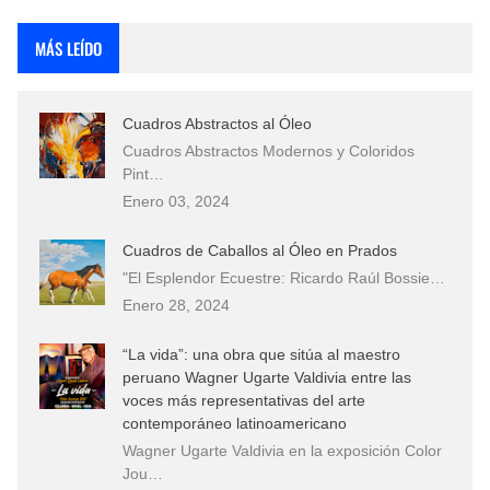
Fotos Artísticas de las Actrices de Hollywood Más Bellas del Mundo
MÁS LEÍDO
Que significan los cuadros de negras africanas?
Cuadros Abstractos al Óleo
El mundo del arte en pintura surrealista
Cuadros Abstractos Modernos y Coloridos
Pint…
Enero 03, 2024
Cuadros de Caballos al Óleo en Prados
"El Esplendor Ecuestre: Ricardo Raúl Bossie…
Enero 28, 2024
“La vida”: una obra que sitúa al maestro
peruano Wagner Ugarte Valdivia entre las
voces más representativas del arte
contemporáneo latinoamericano
Wagner Ugarte Valdivia en la exposición Color
Jou…