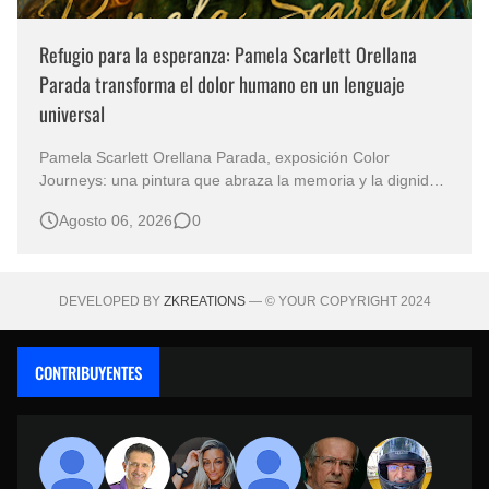
Refugio para la esperanza: Pamela Scarlett Orellana
Parada transforma el dolor humano en un lenguaje
universal
Pamela Scarlett Orellana Parada, exposición Color
Journeys: una pintura que abraza la memoria y la dignidad
La primera mirada basta para comprender que algunas
Agosto 06, 2026
0
obras no necesitan levantar la voz para permanecer en la
memoria. "Refuge in Your Mantle", de la artista Pamela
Scarlett Orella…
DEVELOPED BY
ZKREATIONS
— © YOUR COPYRIGHT 2024
CONTRIBUYENTES