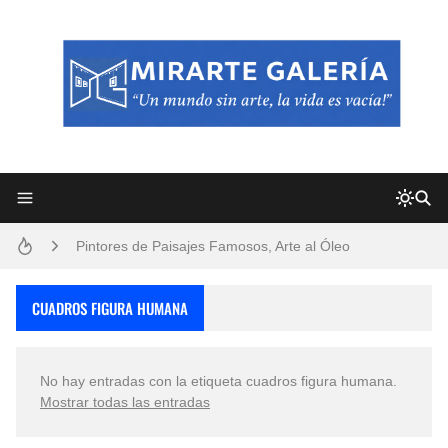
Frutas y Flores Para Colorear Imágenes
Pintores de Paisajes Famosos, Arte al Óleo
Dibujos para Colorear, una Actividad Divertida para Niños y Niñas
CUADROS FIGURA HUMANA
Dibujos Fáciles Para Pintar con Acrílico (Minimalismo Artístico)
No hay entradas con la etiqueta
cuadros figura humana
.
Convocatoria exposición itinerante "SEMILLAS DE ARMONÍA 2025"
Mostrar todas las entradas
San Valentín Dibujos a Lápiz del 14 de Febrero