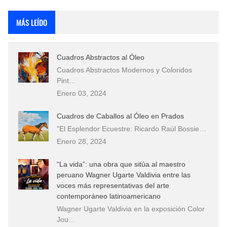
Rostros Bellos, La Perfección del Dibujo A Lápiz, Biryulina Vita
MÁS LEÍDO
Fotos Artísticas de las Actrices de Hollywood Más Bellas del Mundo
Cuadros Abstractos al Óleo
Que significan los cuadros de negras africanas?
Cuadros Abstractos Modernos y Coloridos
Pint…
El mundo del arte en pintura surrealista
Enero 03, 2024
Cuadros de Caballos al Óleo en Prados
"El Esplendor Ecuestre: Ricardo Raúl Bossie…
Enero 28, 2024
“La vida”: una obra que sitúa al maestro
peruano Wagner Ugarte Valdivia entre las
voces más representativas del arte
contemporáneo latinoamericano
Wagner Ugarte Valdivia en la exposición Color
Jou…