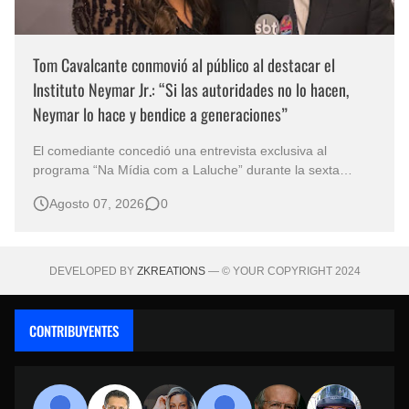
Tom Cavalcante conmovió al público al destacar el
Instituto Neymar Jr.: “Si las autoridades no lo hacen,
Neymar lo hace y bendice a generaciones”
El comediante concedió una entrevista exclusiva al
programa “Na Mídia com a Laluche” durante la sexta
edición de la Subasta del Instituto Neymar Jr., uno de los
Agosto 07, 2026
0
eventos benéficos más importantes de Brasil. En medio del
glamour de la sexta edición de la Subasta del Instituto
Neymar Jr., considerad…
DEVELOPED BY
ZKREATIONS
— © YOUR COPYRIGHT 2024
CONTRIBUYENTES