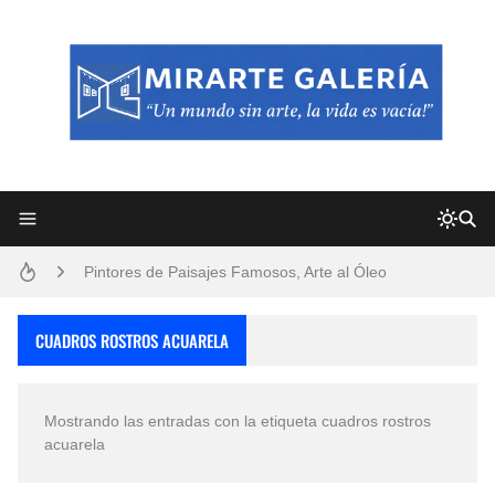
Frutas y Flores Para Colorear Imágenes
Pintores de Paisajes Famosos, Arte al Óleo
Dibujos para Colorear, una Actividad Divertida para Niños y Niñas
CUADROS ROSTROS ACUARELA
Dibujos Fáciles Para Pintar con Acrílico (Minimalismo Artístico)
Mostrando las entradas con la etiqueta
cuadros rostros
Convocatoria exposición itinerante "SEMILLAS DE ARMONÍA 2025"
acuarela
San Valentín Dibujos a Lápiz del 14 de Febrero