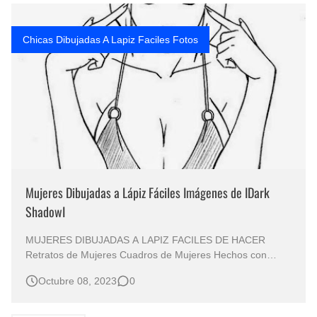
Fotos Artísticas de las Actrices de Hollywood Más Bellas del Mundo
Chicas Dibujadas A Lapiz Faciles Fotos
Que significan los cuadros de negras africanas?
El mundo del arte en pintura surrealista
Mujeres Dibujadas a Lápiz Fáciles Imágenes de IDark
ShadowI
MUJERES DIBUJADAS A LAPIZ FACILES DE HACER
Retratos de Mujeres Cuadros de Mujeres Hechos con
Lápiz Sobre Papel IDark ShadowI Dibujos Artísticos de
Octubre 08, 2023
0
Mujeres Mujeres en Ropa Interior Pintadas a Lápiz
Modelos en Dibujos Imágenes de Mujeres Hechos con
Lápiz Retratos Femeninos Lo…