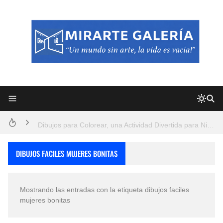
Frutas y Flores Para Colorear Imágenes
Pintores de Paisajes Famosos, Arte al Óleo
Dibujos para Colorear, una Actividad Divertida para Niños y Niñas
Dibujos Fáciles Para Pintar con Acrílico (Minimalismo Artístico)
DIBUJOS FACILES MUJERES BONITAS
Convocatoria exposición itinerante "SEMILLAS DE ARMONÍA 2025"
Mostrando las entradas con la etiqueta
dibujos faciles
San Valentín Dibujos a Lápiz del 14 de Febrero
mujeres bonitas
Rostros Bellos, La Perfección del Dibujo A Lápiz, Biryulina Vita