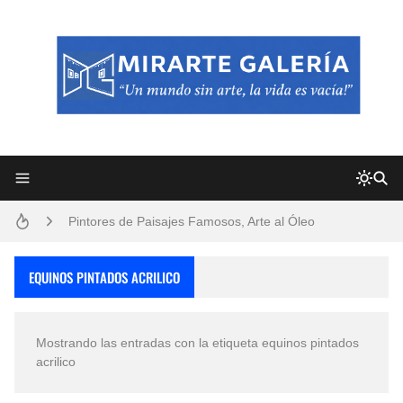
Frutas y Flores Para Colorear Imágenes
Pintores de Paisajes Famosos, Arte al Óleo
Dibujos para Colorear, una Actividad Divertida para Niños y Niñas
EQUINOS PINTADOS ACRILICO
Dibujos Fáciles Para Pintar con Acrílico (Minimalismo Artístico)
Mostrando las entradas con la etiqueta
equinos pintados
Convocatoria exposición itinerante "SEMILLAS DE ARMONÍA 2025"
acrilico
San Valentín Dibujos a Lápiz del 14 de Febrero