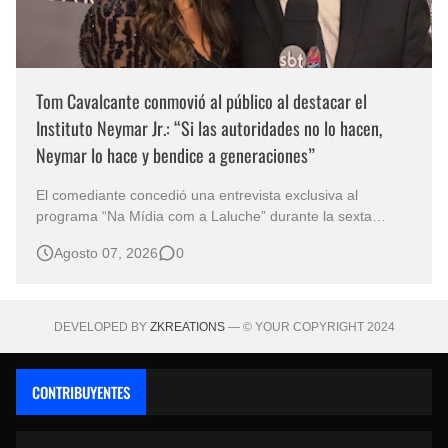
Tom Cavalcante conmovió al público al destacar el
Instituto Neymar Jr.: “Si las autoridades no lo hacen,
Neymar lo hace y bendice a generaciones”
El comediante concedió una entrevista exclusiva al
programa “Na Mídia com a Laluche” durante la sexta
edición de la Subasta del Instituto Neymar Jr., uno de los
Agosto 07, 2026
0
eventos benéficos más importantes de Brasil. En medio del
glamour de la sexta edición de la Subasta del Instituto
Neymar Jr., considerad…
DEVELOPED BY
ZKREATIONS
— © YOUR COPYRIGHT 2024
CONTRIBUYENTES