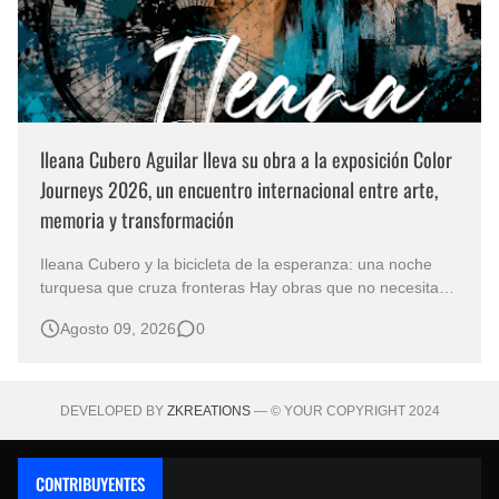
Ileana Cubero Aguilar lleva su obra a la exposición Color
Journeys 2026, un encuentro internacional entre arte,
memoria y transformación
Ileana Cubero y la bicicleta de la esperanza: una noche
turquesa que cruza fronteras Hay obras que no necesitan
representar un lugar específico para hablarnos de un
Agosto 09, 2026
0
mundo reconocible. En Noche turqueza, de la artista
costarricense Ileana Cubero Aguilar, una bicicleta parece
avanzar entre fragment…
DEVELOPED BY
ZKREATIONS
— © YOUR COPYRIGHT 2024
CONTRIBUYENTES