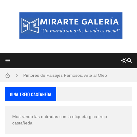
Frutas y Flores Para Colorear Imágenes
Pintores de Paisajes Famosos, Arte al Óleo
Dibujos para Colorear, una Actividad Divertida para Niños y Niñas
GINA TREJO CASTAÑEDA
Dibujos Fáciles Para Pintar con Acrílico (Minimalismo Artístico)
Mostrando las entradas con la etiqueta
gina trejo
Convocatoria exposición itinerante "SEMILLAS DE ARMONÍA 2025"
castañeda
San Valentín Dibujos a Lápiz del 14 de Febrero