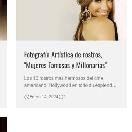
s?
Fotografía Artística de rostros,
"Mujeres Famosas y Millonarias"
Los 10 rostros mas hermosos del cine
americano. Hollywood en todo su esplendor,
las mujeres mas lindas del mundo. Angelina
Enero 14, 2024
1
Jolie Mujeres más hermosas de la industria
cinematográficas de Hollywood Los rostros
mas fotogénicos del mundo Mujeres Bonitas
del Cine Fotografía Artística de Rost…