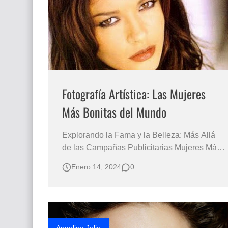
Que significan los cuadros de negras africana
El mundo del arte en pintura surrealista
Fotografía Artística: Las Mujeres
Más Bonitas del Mundo
Explorando la Fama y la Belleza: Más Allá
de las Campañas Publicitarias Mujeres Más
Bellas del Mundo del Cine en Hollywood
Enero 14, 2024
0
Rostros Espectaculares y Divinos del Cine
RETRATOS FEMENINOS MUJERES
BONITAS Catherine Zeta-Jones Fotografía
de las Mujeres más Lindas del mundo
Rostros Bellos de…