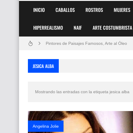
INICIO
CABALLOS
ROSTROS
MUJERES
HIPERREALISMO
NAIF
ARTE COSTUMBRISTA
Frutas y Flores Para Colorear Imágenes
Pintores de Paisajes Famosos, Arte al Óleo
Dibujos para Colorear, una Actividad Divertida
JESICA ALBA
Dibujos Fáciles Para Pintar con Acrílico (Minim
Convocatoria exposición itinerante "SEMILL
Mostrando las entradas con la etiqueta
jesica alba
San Valentín Dibujos a Lápiz del 14 de Febrer
Rostros Bellos, La Perfección del Dibujo A Lápiz
Fotos Artísticas de las Actrices de Hollywood
Angelina Jolie