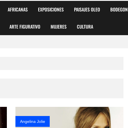
AFRICANAS
EXPOSICIONES
PAISAJES OLEO
BODEGON
ARTE FIGURATIVO
MUJERES
CULTURA
 para Niños y Niñas
alismo Artístico)
AS DE ARMONÍA 2025"
o
, Biryulina Vita
 Más Bellas del Mundo
Angelina Jolie