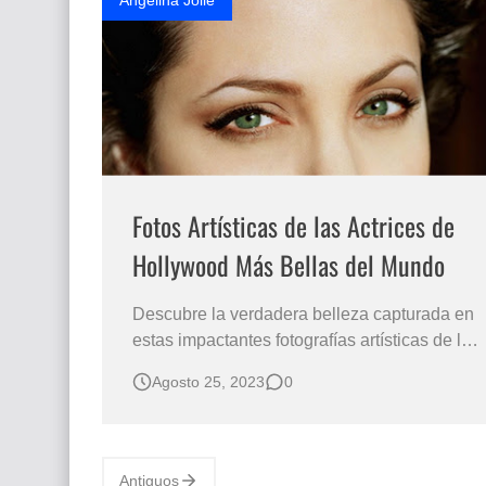
Angelina Jolie
Fotos Artísticas de las Actrices de
Hollywood Más Bellas del Mundo
Descubre la verdadera belleza capturada en
estas impactantes fotografías artísticas de las
actrices de Hollywood más bellas del mundo.
Agosto 25, 2023
0
Fotos Artísticas de las Actrices de Hollywood
Más Bellas del Mundo. Rostros femeninos
más hermosos del mundo. Fotografías de
rostros bellos. Estas son las mujere…
Antiguos