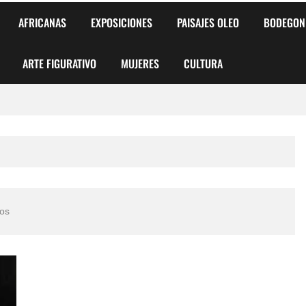
AFRICANAS
EXPOSICIONES
PAISAJES OLEO
BODEGON
ARTE FIGURATIVO
MUJERES
CULTURA
 para Niños y Niñas
alismo Artístico)
AS DE ARMONÍA 2025"
los
o
, Biryulina Vita
 Más Bellas del Mundo