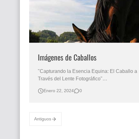
Que significan los cuadros de negras africana
El mundo del arte en pintura surrealista
Imágenes de Caballos
"Capturando la Esencia Equina: El Caballo a
Través del Lente Fotográfico"
IMÁGENES DE CABALLOS Fotografías de
Enero 22, 2024
0
Caballos Caballos con paisaje Arte en
Caballos Fotos de Caballos "Un Viaje Visual
a Través de la Adaptabilidad y Elegancia del
Caballo, Inmortalizado por la Magia de la F…
Antiguos