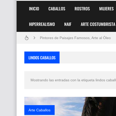
INICIO
CABALLOS
ROSTROS
MUJERES
HIPERREALISMO
NAIF
ARTE COSTUMBRISTA
Frutas y Flores Para Colorear Imágenes
Pintores de Paisajes Famosos, Arte al Óleo
Dibujos para Colorear, una Actividad Divertida
LINDOS CABALLOS
Dibujos Fáciles Para Pintar con Acrílico (Minim
Convocatoria exposición itinerante "SEMILL
Mostrando las entradas con la etiqueta
lindos cabal
San Valentín Dibujos a Lápiz del 14 de Febrer
Rostros Bellos, La Perfección del Dibujo A Lápiz
Fotos Artísticas de las Actrices de Hollywood
Arte Caballos