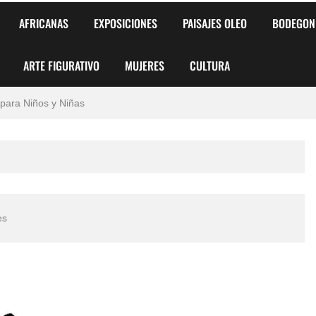
AFRICANAS
EXPOSICIONES
PAISAJES OLEO
BODEGON
ARTE FIGURATIVO
MUJERES
CULTURA
 para Niños y Niñas
alismo Artístico)
AS DE ARMONÍA 2025"
o
es
, Biryulina Vita
 Más Bellas del Mundo
s?