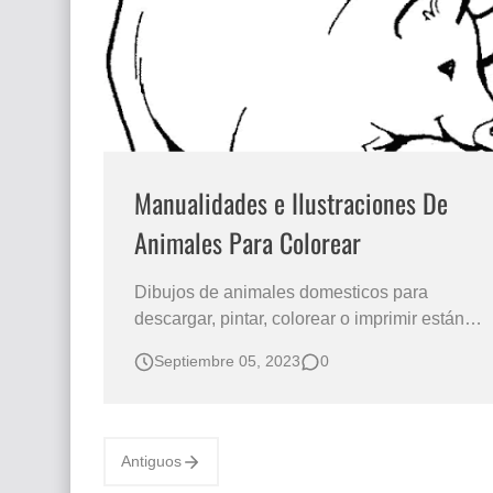
El mundo del arte en pintura surrealista
Manualidades e Ilustraciones De
Animales Para Colorear
Dibujos de animales domesticos para
descargar, pintar, colorear o imprimir están
aquí. Bonitos dibujos de animales
Septiembre 05, 2023
0
domésticos para colorear e imprimir gratis
Descargar dibujos grandes para colorear de
animales online Ilustraciones para colorear
de animales domésticos gratis Dibujos para
Antiguos
…