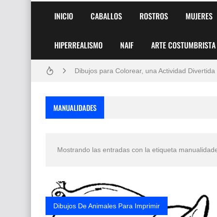
INICIO
CABALLOS
ROSTROS
MUJERES
Frutas y Flores Para Colorear Imágenes
HIPERREALISMO
NAIF
ARTE COSTUMBRISTA
Pintores de Paisajes Famosos, Arte al Óleo
Dibujos para Colorear, una Actividad Divertida
Dibujos Fáciles Para Pintar con Acrílico (Minim
MANUALIDADES
Convocatoria exposición itinerante "SEMILL
San Valentín Dibujos a Lápiz del 14 de Febrer
Mostrando las entradas con la etiqueta
manualidad
Rostros Bellos, La Perfección del Dibujo A Lápiz
Fotos Artísticas de las Actrices de Hollywood
Que significan los cuadros de negras africana
Dibujos De Animales Para Imprimir