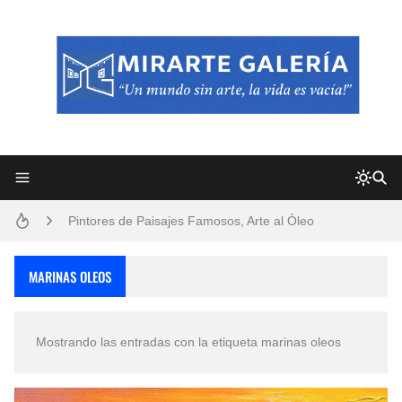
Frutas y Flores Para Colorear Imágenes
Pintores de Paisajes Famosos, Arte al Óleo
Dibujos para Colorear, una Actividad Divertida para Niños y Niñas
MARINAS OLEOS
Dibujos Fáciles Para Pintar con Acrílico (Minimalismo Artístico)
Mostrando las entradas con la etiqueta
marinas oleos
Convocatoria exposición itinerante "SEMILLAS DE ARMONÍA 2025"
San Valentín Dibujos a Lápiz del 14 de Febrero