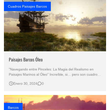
Cuadros Paisajes Barcos
Paisajes Barcos Óleo
"Navegando entre Pinceles: La Magia del Realismo en
Paisajes Marinos al Óleo" Increíble, si… pero son cuadros
pintados por la mano de extraordinarios artistas plásticos,
Enero 30, 2024
0
estas pinturas de paisajes marinos con hermosos barcos
en la inmensidad del océano. PAISAJES DE BARCOS EN
EL MAR…
Barcos