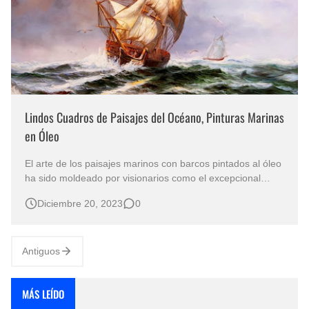
Lindos Cuadros de Paisajes del Océano, Pinturas Marinas
en Óleo
El arte de los paisajes marinos con barcos pintados al óleo
ha sido moldeado por visionarios como el excepcional
artista cuya mano diestra recrea escenarios marítimos con
Diciembre 20, 2023
0
una maestría inigualable. CLÁSICOS PAISAJES MARINOS
CON BARCOS PINTADOS AL OLEO SOBRE LIENZO
PINTURAS ARTÍSTICAS DEL RE…
Antiguos
MÁS LEÍDO