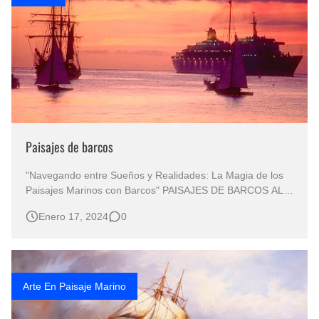
Paisajes de barcos
"Navegando entre Sueños y Realidades: La Magia de los
Paisajes Marinos con Barcos" PAISAJES DE BARCOS AL
ATRADECER Cuadros de Paisajes con Barcos en el Mar
Enero 17, 2024
0
MARINAS AL OLEO (OLEOS DE MARINAS) “El paisaje
marino en la pintura hiperrealista” Paisajismo Marino.
Cuadros realistas d…
Arte En Paisaje Marino