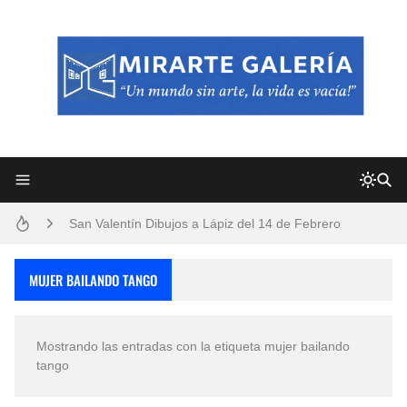
Frutas y Flores Para Colorear Imágenes
Pintores de Paisajes Famosos, Arte al Óleo
Dibujos para Colorear, una Actividad Divertida para Niños y Niñas
Dibujos Fáciles Para Pintar con Acrílico (Minimalismo Artístico)
Convocatoria exposición itinerante "SEMILLAS DE ARMONÍA 2025"
San Valentín Dibujos a Lápiz del 14 de Febrero
Rostros Bellos, La Perfección del Dibujo A Lápiz, Biryulina Vita
MUJER BAILANDO TANGO
Fotos Artísticas de las Actrices de Hollywood Más Bellas del Mundo
Mostrando las entradas con la etiqueta
mujer bailando
Que significan los cuadros de negras africanas?
tango
El mundo del arte en pintura surrealista