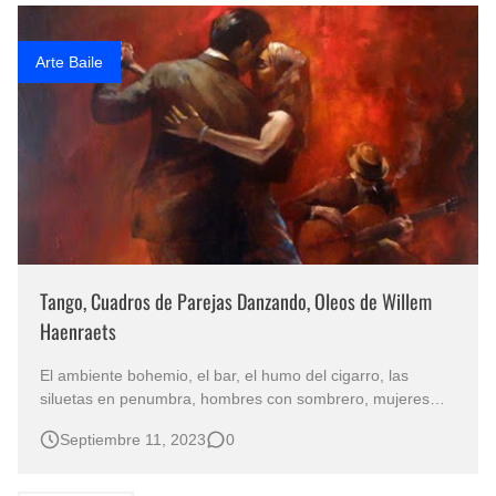
Arte Baile
Tango, Cuadros de Parejas Danzando, Oleos de Willem
Haenraets
El ambiente bohemio, el bar, el humo del cigarro, las
siluetas en penumbra, hombres con sombrero, mujeres
con trajes largos, parejas bailando al ritmo de las notas del
Septiembre 11, 2023
0
piano, el acordeón y la guitarra son elementos de la
pintura moderna de Willem Haenraets , pintor que refleja
el amor por la mús…