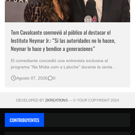
Tom Cavalcante conmovió al público al destacar el
Instituto Neymar Jr.: “Si las autoridades no lo hacen,
Neymar lo hace y bendice a generaciones”
El comediante concedió una entrevista exclusiva al
programa “Na Mídia com a Laluche” durante la sexta
edición de la Subasta del Instituto Neymar Jr., uno de los
Agosto 07, 2026
0
eventos benéficos más importantes de Brasil. En medio del
glamour de la sexta edición de la Subasta del Instituto
Neymar Jr., considerad…
DEVELOPED BY
ZKREATIONS
— © YOUR COPYRIGHT 2024
CONTRIBUYENTES