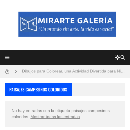
Frutas y Flores Para Colorear Imágenes
Pintores de Paisajes Famosos, Arte al Óleo
Dibujos para Colorear, una Actividad Divertida para Niños y Niñas
Dibujos Fáciles Para Pintar con Acrílico (Minimalismo Artístico)
Convocatoria exposición itinerante "SEMILLAS DE ARMONÍA 2025"
PAISAJES CAMPESINOS COLORIDOS
San Valentín Dibujos a Lápiz del 14 de Febrero
No hay entradas con la etiqueta
paisajes campesinos
Rostros Bellos, La Perfección del Dibujo A Lápiz, Biryulina Vita
coloridos
.
Mostrar todas las entradas
Fotos Artísticas de las Actrices de Hollywood Más Bellas del Mundo