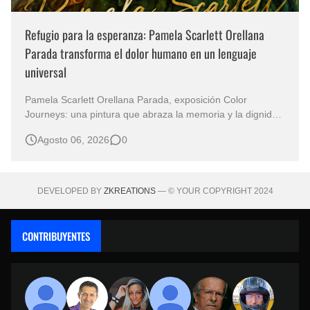
Refugio para la esperanza: Pamela Scarlett Orellana
Parada transforma el dolor humano en un lenguaje
universal
Pamela Scarlett Orellana Parada, exposición Color
Journeys: una pintura que abraza la memoria y la dignidad
La primera mirada basta para comprender que algunas
Agosto 06, 2026
0
obras no necesitan levantar la voz para permanecer en la
memoria. "Refuge in Your Mantle", de la artista Pamela
Scarlett Orella…
DEVELOPED BY
ZKREATIONS
— © YOUR COPYRIGHT 2024
CONTRIBUYENTES