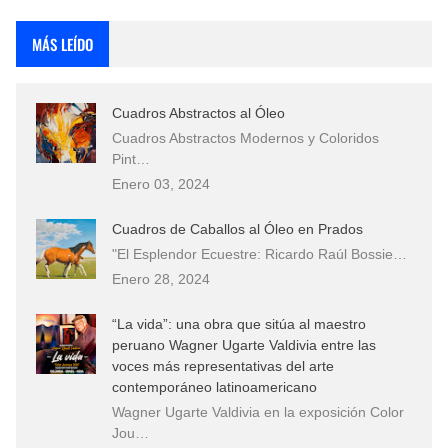
Que significan los cuadros de negras africanas?
MÁS LEÍDO
El mundo del arte en pintura surrealista
Cuadros Abstractos al Óleo
Cuadros Abstractos Modernos y Coloridos
Pint…
Enero 03, 2024
Cuadros de Caballos al Óleo en Prados
"El Esplendor Ecuestre: Ricardo Raúl Bossie…
Enero 28, 2024
“La vida”: una obra que sitúa al maestro
peruano Wagner Ugarte Valdivia entre las
voces más representativas del arte
contemporáneo latinoamericano
Wagner Ugarte Valdivia en la exposición Color
Jou…