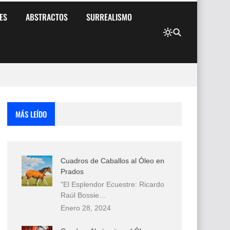
ES
ABSTRACTOS
SURREALISMO
MÁS LEÍDO
Cuadros de Caballos al Óleo en
Prados
"El Esplendor Ecuestre: Ricardo
Raúl Bossie…
Enero 28, 2024