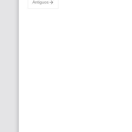
Antiguos
Hiperrealismo e…