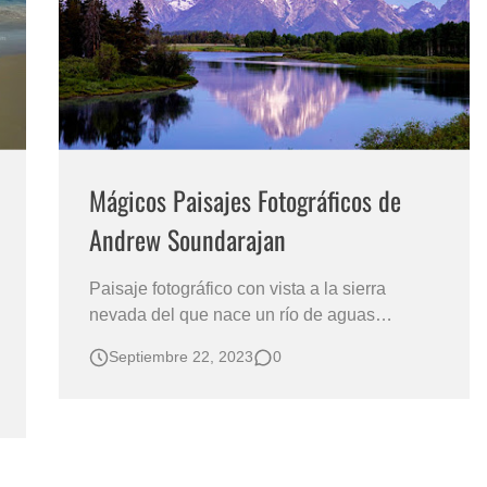
s?
Mágicos Paisajes Fotográficos de
Andrew Soundarajan
Paisaje fotográfico con vista a la sierra
nevada del que nace un río de aguas
cristalinas, bordeado por la exuberante
Septiembre 22, 2023
0
vegetación verde. La naturaleza en los
mágicos paisajes fotográficos del artista
americano Andrew Soundarajan. Andrew
Soundarajan, fotógrafo profesional con sede
en Naperville, …