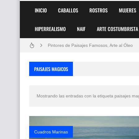
INICIO
CABALLOS
ROSTROS
MUJERES
HIPERREALISMO
NAIF
ARTE COSTUMBRISTA
Frutas y Flores Para Colorear Imágenes
Pintores de Paisajes Famosos, Arte al Óleo
Dibujos para Colorear, una Actividad Divertida
PAISAJES MAGICOS
Dibujos Fáciles Para Pintar con Acrílico (Minim
Convocatoria exposición itinerante "SEMILL
Mostrando las entradas con la etiqueta
paisajes ma
San Valentín Dibujos a Lápiz del 14 de Febrer
Rostros Bellos, La Perfección del Dibujo A Lápiz
Fotos Artísticas de las Actrices de Hollywood
Cuadros Marinas