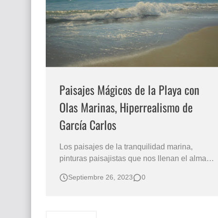
Que significan los cuadros de negras africana
El mundo del arte en pintura surrealista
Paisajes Mágicos de la Playa con
Olas Marinas, Hiperrealismo de
García Carlos
Los paisajes de la tranquilidad marina,
pinturas paisajistas que nos llenan el alma
de serenidad y paz, es el arte hiperrealista
Septiembre 26, 2023
0
de Carlos García pintor
español especializado en el paisaje del mar.
Lienzos con mágicos paisajes de playas, mar
y olas pintados en óleo hiperrealista