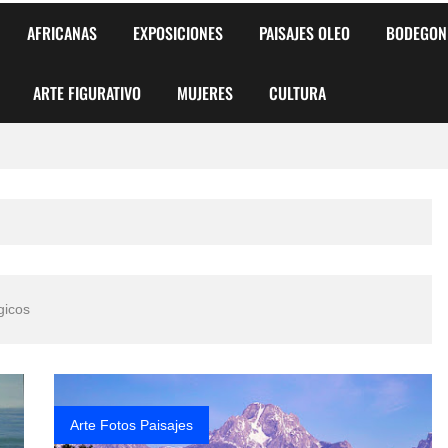
AFRICANAS
EXPOSICIONES
PAISAJES OLEO
BODEGON
ARTE FIGURATIVO
MUJERES
CULTURA
 para Niños y Niñas
alismo Artístico)
AS DE ARMONÍA 2025"
gicos
o
, Biryulina Vita
 Más Bellas del Mundo
Arte Fotos Paisajes