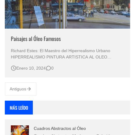
Paisajes al Óleo Famosos
Richard Estes: El Maestro del Hiperrealismo Urbano
HIPERREALISMO PINTURA ARTISTICA AL OLEO
Paisajes al Óleo de Famosos Pintores Importantes
Enero 10, 2024
0
Richard Estes. Ciudades del Mundo NUEVA YORK
PINTOR RICHARD ESTES PADRE DEL HIPERREALISMO
Arte Pictórico: Cuadros Paisajes Urbanos de las Ciudad…
Antiguos
MÁS LEÍDO
Cuadros Abstractos al Óleo