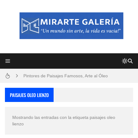
Frutas y Flores Para Colorear Imágenes
Pintores de Paisajes Famosos, Arte al Óleo
Dibujos para Colorear, una Actividad Divertida para Niños y Niñas
PAISAJES OLEO LIENZO
Dibujos Fáciles Para Pintar con Acrílico (Minimalismo Artístico)
Mostrando las entradas con la etiqueta
paisajes oleo
Convocatoria exposición itinerante "SEMILLAS DE ARMONÍA 2025"
lienzo
San Valentín Dibujos a Lápiz del 14 de Febrero