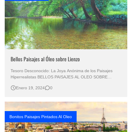
Bellos Paisajes al Óleo sobre Lienzo
Tesoro Desconocido: La Joya Anónima de los Paisajes
Hiperrealistas BELLOS PAISAJES AL OLEO SOBRE
LIENZO Paisajes Pintados al Óleo Cuadros al Óleo de
Enero 19, 2024
0
Paisajes Pintura Paisajes en Óleo Arte en Paisajes
Pintados al Óleo Paisajes Explorando el Esplendor
Anónimo de la Naturaleza a través de Pincele…
Bonitos Paisajes Pintados Al Oleo