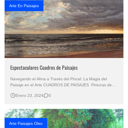
Arte En Paisajes
Espectaculares Cuadros de Paisajes
Navegando el Alma a Través del Pincel: La Magia del
Paisaje en el Arte CUADROS DE PAISAJES Pinturas de
Paisajes al Óleo Cuadros Paisajes Pintados Óleo Sobre
Enero 23, 2024
0
Lienzo Paisajes Pintura Óleo Paisajes Marinos Paisajes al
Óleo Explorando las Dimensiones del Paisaje: Un Viaje
desde lo Marítimo hasta l…
Arte Paisajes Oleo