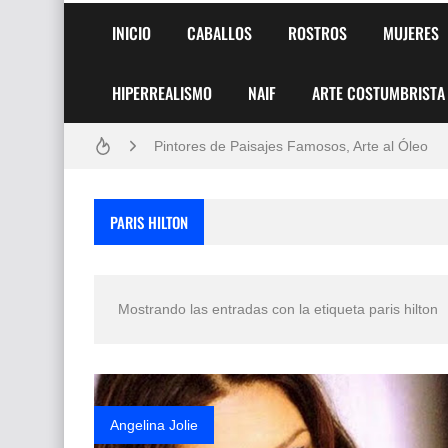
INICIO
CABALLOS
ROSTROS
MUJERES
HIPERREALISMO
NAIF
ARTE COSTUMBRISTA
Frutas y Flores Para Colorear Imágenes
Pintores de Paisajes Famosos, Arte al Óleo
Dibujos para Colorear, una Actividad Divertida
PARIS HILTON
Dibujos Fáciles Para Pintar con Acrílico (Minim
Convocatoria exposición itinerante "SEMILL
Mostrando las entradas con la etiqueta
paris hilton
San Valentín Dibujos a Lápiz del 14 de Febrer
Rostros Bellos, La Perfección del Dibujo A Lápiz
Fotos Artísticas de las Actrices de Hollywood
Angelina Jolie