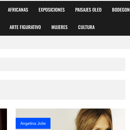
AFRICANAS
EXPOSICIONES
PAISAJES OLEO
BODEGON
ARTE FIGURATIVO
MUJERES
CULTURA
 para Niños y Niñas
alismo Artístico)
AS DE ARMONÍA 2025"
o
, Biryulina Vita
 Más Bellas del Mundo
Angelina Jolie