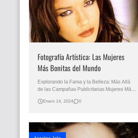
Que significan los cuadros de negras africana
El mundo del arte en pintura surrealista
Fotografía Artística: Las Mujeres
Más Bonitas del Mundo
Explorando la Fama y la Belleza: Más Allá
de las Campañas Publicitarias Mujeres Más
Bellas del Mundo del Cine en Hollywood
Enero 14, 2024
0
Rostros Espectaculares y Divinos del Cine
RETRATOS FEMENINOS MUJERES
BONITAS Catherine Zeta-Jones Fotografía
de las Mujeres más Lindas del mundo
Rostros Bellos de…