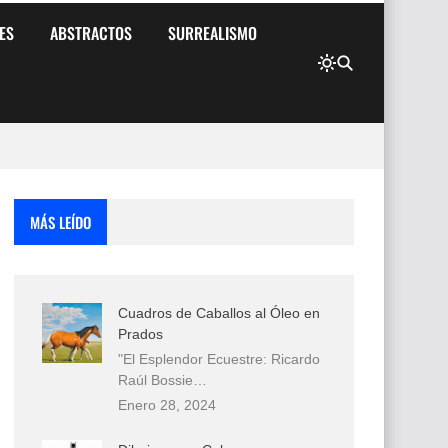
ES
ABSTRACTOS
SURREALISMO
MÁS LEÍDO
Cuadros de Caballos al Óleo en
Prados
"El Esplendor Ecuestre: Ricardo
Raúl Bossie…
Enero 28, 2024