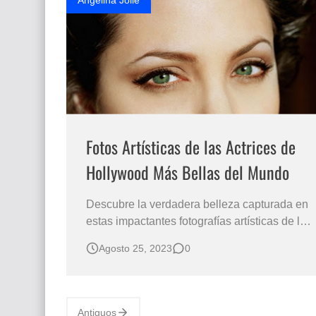
Angelina Jolie
Fotos Artísticas de las Actrices de
Hollywood Más Bellas del Mundo
Descubre la verdadera belleza capturada en
estas impactantes fotografías artísticas de las
actrices de Hollywood más bellas del mundo.
Agosto 25, 2023
0
Fotos Artísticas de las Actrices de Hollywood
Más Bellas del Mundo. Rostros femeninos
más hermosos del mundo. Fotografías de
rostros bellos. Estas son las mujere…
Antiguos