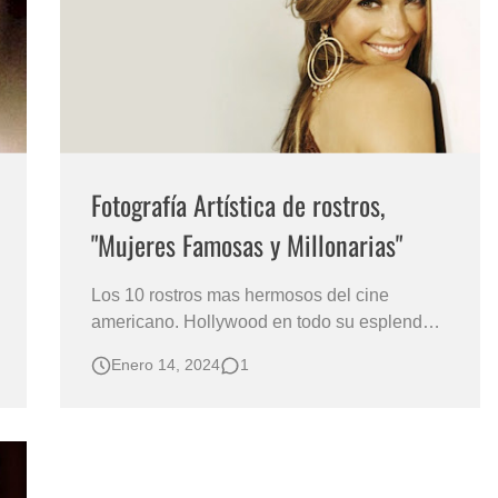
s?
Fotografía Artística de rostros,
"Mujeres Famosas y Millonarias"
Los 10 rostros mas hermosos del cine
americano. Hollywood en todo su esplendor,
las mujeres mas lindas del mundo. Angelina
Enero 14, 2024
1
Jolie Mujeres más hermosas de la industria
cinematográficas de Hollywood Los rostros
mas fotogénicos del mundo Mujeres Bonitas
del Cine Fotografía Artística de Rost…