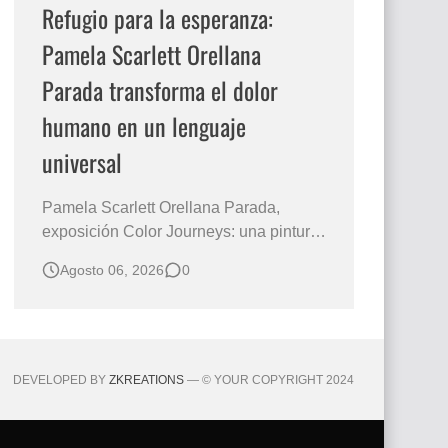
Refugio para la esperanza:
Pamela Scarlett Orellana
Parada transforma el dolor
humano en un lenguaje
universal
Pamela Scarlett Orellana Parada,
exposición Color Journeys: una pintura
que abraza la memoria y la dignidad La
Agosto 06, 2026
0
primera mirada basta para comprender
que algunas obras no necesitan
levantar la voz para permanecer en la
memoria. "Refuge in Your Mantle", de la
artista Pamela Scarlett Orella…
DEVELOPED BY
ZKREATIONS
— © YOUR COPYRIGHT 2024