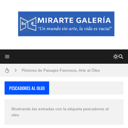
Frutas y Flores Para Colorear Imágenes
Pintores de Paisajes Famosos, Arte al Óleo
Dibujos para Colorear, una Actividad Divertida para Niños y Niñas
PESCADORES AL OLEO
Dibujos Fáciles Para Pintar con Acrílico (Minimalismo Artístico)
Mostrando las entradas con la etiqueta
pescadores al
Convocatoria exposición itinerante "SEMILLAS DE ARMONÍA 2025"
oleo
San Valentín Dibujos a Lápiz del 14 de Febrero