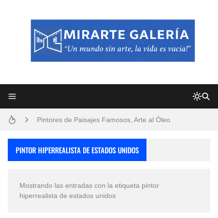
Frutas y Flores Para Colorear Imágenes
Pintores de Paisajes Famosos, Arte al Óleo
Dibujos para Colorear, una Actividad Divertida para Niños y Niñas
PINTOR HIPERREALISTA DE ESTADOS UNIDOS
Dibujos Fáciles Para Pintar con Acrílico (Minimalismo Artístico)
Mostrando las entradas con la etiqueta
pintor
Convocatoria exposición itinerante "SEMILLAS DE ARMONÍA 2025"
hiperrealista de estados unidos
San Valentín Dibujos a Lápiz del 14 de Febrero