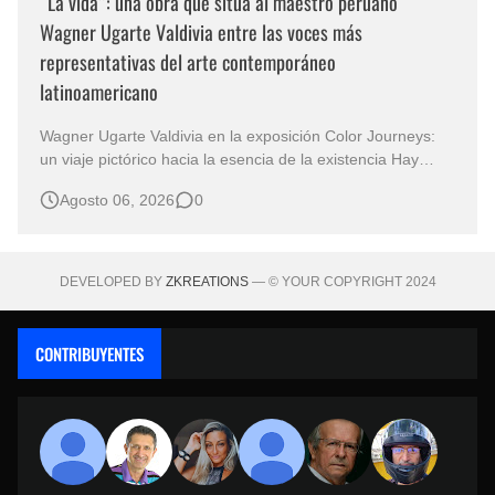
“La vida”: una obra que sitúa al maestro peruano
Wagner Ugarte Valdivia entre las voces más
representativas del arte contemporáneo
latinoamericano
Wagner Ugarte Valdivia en la exposición Color Journeys:
un viaje pictórico hacia la esencia de la existencia Hay
obras que no buscan describir el mundo, sino iluminar
Agosto 06, 2026
0
aquello que permanece oculto en la conciencia humana.
Esa es la primera sensación que despierta "La vida" , una
creación…
DEVELOPED BY
ZKREATIONS
— © YOUR COPYRIGHT 2024
CONTRIBUYENTES