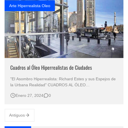
Arte Hiperrealista Oleo
Cuadros al Óleo Hiperrealistas de Ciudades
"El Asombro Hiperrealista: Richard Estes y sus Espejos de
la Urbana Realidad" CUADROS AL ÓLEO
HIPERREALISTAS DE CIUDADES Pintura Hiperrealista
Enero 27, 2024
0
Paisaje Urbano al Óleo Paisaje Hiperrealista al Óleo sobre
Lienzo Pintor Richard Estes Paisajes Ciudades
Americanas al Óleo Hiperreal…
Antiguos