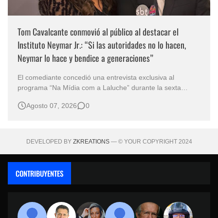
Tom Cavalcante conmovió al público al destacar el
Instituto Neymar Jr.: “Si las autoridades no lo hacen,
Neymar lo hace y bendice a generaciones”
El comediante concedió una entrevista exclusiva al
programa “Na Mídia com a Laluche” durante la sexta
edición de la Subasta del Instituto Neymar Jr., uno de los
Agosto 07, 2026
0
eventos benéficos más importantes de Brasil. En medio del
glamour de la sexta edición de la Subasta del Instituto
Neymar Jr., considerad…
DEVELOPED BY
ZKREATIONS
— © YOUR COPYRIGHT 2024
CONTRIBUYENTES