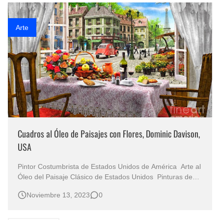
Rostros Bellos, La Perfección del Dibujo A Lápiz, Biryulina Vita
Arte
Fotos Artísticas de las Actrices de Hollywood Más Bellas del Mundo
Que significan los cuadros de negras africanas?
El mundo del arte en pintura surrealista
Cuadros al Óleo de Paisajes con Flores, Dominic Davison,
USA
Pintor Costumbrista de Estados Unidos de América Arte al
Óleo del Paisaje Clásico de Estados Unidos Pinturas de
Flores y Paisajes Oleos Bonitos Hermosos Paisajes con
Noviembre 13, 2023
0
Flores de Colores , Pinturas al Óleo Sobre Lienzo Paisajes
Americanos con Flores Pintura Realista al Óleo En la obra
de…