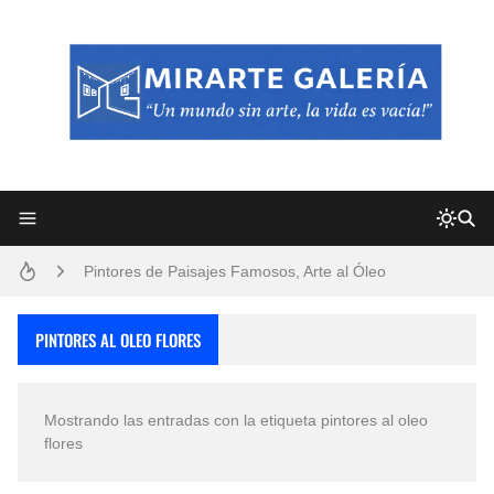
Frutas y Flores Para Colorear Imágenes
Pintores de Paisajes Famosos, Arte al Óleo
Dibujos para Colorear, una Actividad Divertida para Niños y Niñas
PINTORES AL OLEO FLORES
Dibujos Fáciles Para Pintar con Acrílico (Minimalismo Artístico)
Mostrando las entradas con la etiqueta
pintores al oleo
Convocatoria exposición itinerante "SEMILLAS DE ARMONÍA 2025"
flores
San Valentín Dibujos a Lápiz del 14 de Febrero