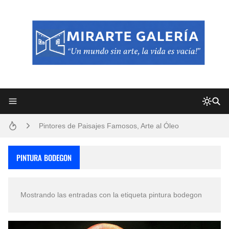
Frutas y Flores Para Colorear Imágenes
Pintores de Paisajes Famosos, Arte al Óleo
Dibujos para Colorear, una Actividad Divertida para Niños y Niñas
PINTURA BODEGON
Dibujos Fáciles Para Pintar con Acrílico (Minimalismo Artístico)
Mostrando las entradas con la etiqueta
pintura bodegon
Convocatoria exposición itinerante "SEMILLAS DE ARMONÍA 2025"
San Valentín Dibujos a Lápiz del 14 de Febrero