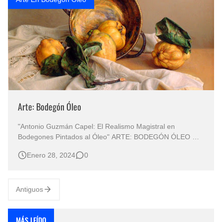
Arte: Bodegón Óleo
"Antonio Guzmán Capel: El Realismo Magistral en
Bodegones Pintados al Óleo" ARTE: BODEGÓN ÓLEO
Bodegón Pintado al Óleo Sobre Lienzo PINTURA
Enero 28, 2024
0
BODEGÓN ÓLEO Bodegones "La Maestría de un Pintor
Español que Eleva lo Cotidiano a la Cima del Arte" Antonio
Guzmán Capel, pintor nacid…
Antiguos
MÁS LEÍDO