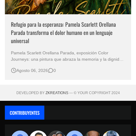
Refugio para la esperanza: Pamela Scarlett Orellana
Parada transforma el dolor humano en un lenguaje
universal
Pamela Scarlett Orellana Parada, exposición Color
Journeys: una pintura que abraza la memoria y la dignidad
La primera mirada basta para comprender que algunas
Agosto 06, 2026
0
obras no necesitan levantar la voz para permanecer en la
memoria. "Refuge in Your Mantle", de la artista Pamela
Scarlett Orella…
DEVELOPED BY
ZKREATIONS
— © YOUR COPYRIGHT 2024
CONTRIBUYENTES