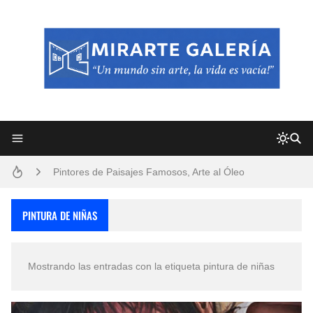
Frutas y Flores Para Colorear Imágenes
Pintores de Paisajes Famosos, Arte al Óleo
Dibujos para Colorear, una Actividad Divertida para Niños y Niñas
PINTURA DE NIÑAS
Dibujos Fáciles Para Pintar con Acrílico (Minimalismo Artístico)
Mostrando las entradas con la etiqueta
pintura de niñas
Convocatoria exposición itinerante "SEMILLAS DE ARMONÍA 2025"
San Valentín Dibujos a Lápiz del 14 de Febrero