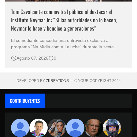
Tom Cavalcante conmovió al público al destacar el
Instituto Neymar Jr.: “Si las autoridades no lo hacen,
Neymar lo hace y bendice a generaciones”
El comediante concedió una entrevista exclusiva al
programa “Na Mídia com a Laluche” durante la sexta
edición de la Subasta del Instituto Neymar Jr., uno de los
Agosto 07, 2026
0
eventos benéficos más importantes de Brasil. En medio del
glamour de la sexta edición de la Subasta del Instituto
Neymar Jr., considerad…
DEVELOPED BY
ZKREATIONS
— © YOUR COPYRIGHT 2024
CONTRIBUYENTES