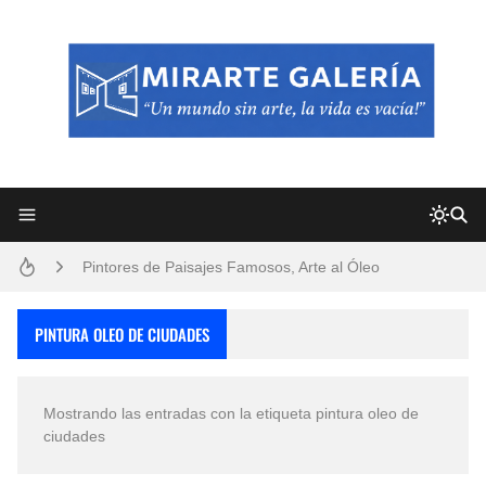
Frutas y Flores Para Colorear Imágenes
Pintores de Paisajes Famosos, Arte al Óleo
Dibujos para Colorear, una Actividad Divertida para Niños y Niñas
PINTURA OLEO DE CIUDADES
Dibujos Fáciles Para Pintar con Acrílico (Minimalismo Artístico)
Mostrando las entradas con la etiqueta
pintura oleo de
Convocatoria exposición itinerante "SEMILLAS DE ARMONÍA 2025"
ciudades
San Valentín Dibujos a Lápiz del 14 de Febrero