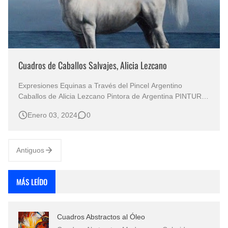
Cuadros de Caballos Salvajes, Alicia Lezcano
Expresiones Equinas a Través del Pincel Argentino
Caballos de Alicia Lezcano Pintora de Argentina PINTURA
/ DIBUJOS / PINTOR DE CABALLOS / ARTE CABALLOS
Enero 03, 2024
0
Cuadros / Pinturas Óleo Artistas Famosos Cuadros
Pintados de Caballos / Pinturas de Caballos al Óleo
Dibujos Caballos Pinturas Cu…
Antiguos
MÁS LEÍDO
Cuadros Abstractos al Óleo