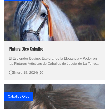
Pintura Oleo Caballos
El Esplendor Equino: Explorando la Elegancia y Poder en
las Pinturas Artísticas de Caballos de Josefa de La Torre
PINTURAS OLEO CABALLOS Caballos Pintados al Óleo
Enero 19, 2024
0
Sobre Lienzo Pinturas de Caballos Caballos Pintados al
Óleo Una Inmersión Profunda en los Retratos Realistas y
Cabezas de Caballos …
Caballos Oleo