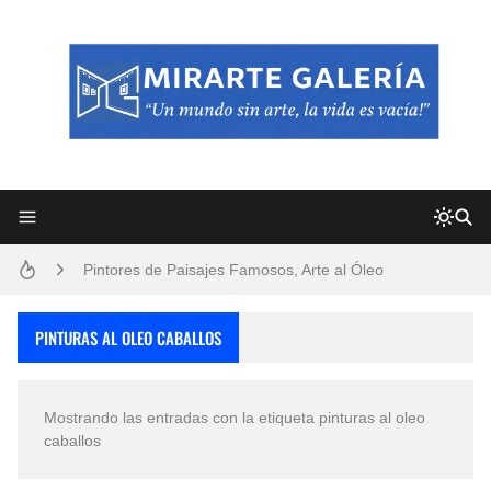
Frutas y Flores Para Colorear Imágenes
Pintores de Paisajes Famosos, Arte al Óleo
Dibujos para Colorear, una Actividad Divertida para Niños y Niñas
PINTURAS AL OLEO CABALLOS
Dibujos Fáciles Para Pintar con Acrílico (Minimalismo Artístico)
Mostrando las entradas con la etiqueta
pinturas al oleo
Convocatoria exposición itinerante "SEMILLAS DE ARMONÍA 2025"
caballos
San Valentín Dibujos a Lápiz del 14 de Febrero