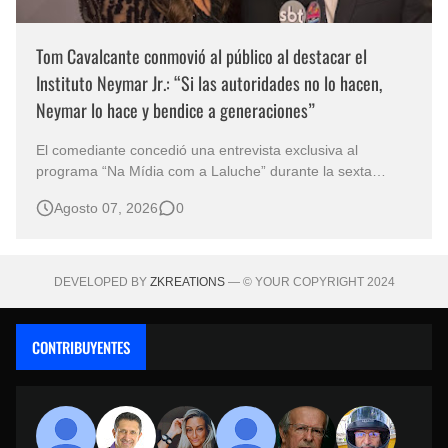
Tom Cavalcante conmovió al público al destacar el
Instituto Neymar Jr.: “Si las autoridades no lo hacen,
Neymar lo hace y bendice a generaciones”
El comediante concedió una entrevista exclusiva al
programa “Na Mídia com a Laluche” durante la sexta
edición de la Subasta del Instituto Neymar Jr., uno de los
Agosto 07, 2026
0
eventos benéficos más importantes de Brasil. En medio del
glamour de la sexta edición de la Subasta del Instituto
Neymar Jr., considerad…
DEVELOPED BY
ZKREATIONS
— © YOUR COPYRIGHT 2024
CONTRIBUYENTES