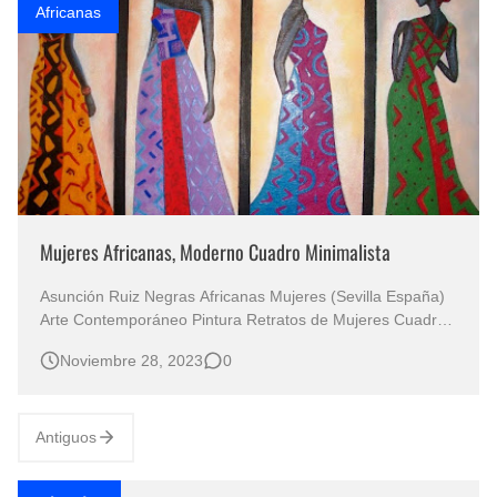
Africanas
Mujeres Africanas, Moderno Cuadro Minimalista
Asunción Ruiz Negras Africanas Mujeres (Sevilla España)
Arte Contemporáneo Pintura Retratos de Mujeres Cuadros
Africanos Pintura Decorativa Cuadros Africanas al Óleo /
Noviembre 28, 2023
0
Africanas Oleos Cuadros Pinturas Negritas Africanas Óleo
Modernos Sobre Lienzo Cuadros Modernos y Decorativos
c…
Antiguos