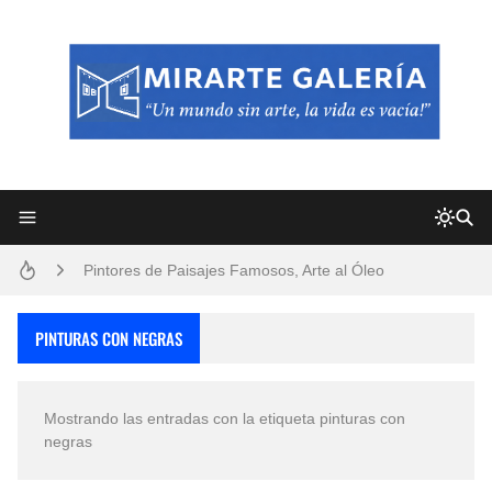
Frutas y Flores Para Colorear Imágenes
Pintores de Paisajes Famosos, Arte al Óleo
Dibujos para Colorear, una Actividad Divertida para Niños y Niñas
PINTURAS CON NEGRAS
Dibujos Fáciles Para Pintar con Acrílico (Minimalismo Artístico)
Mostrando las entradas con la etiqueta
pinturas con
Convocatoria exposición itinerante "SEMILLAS DE ARMONÍA 2025"
negras
San Valentín Dibujos a Lápiz del 14 de Febrero