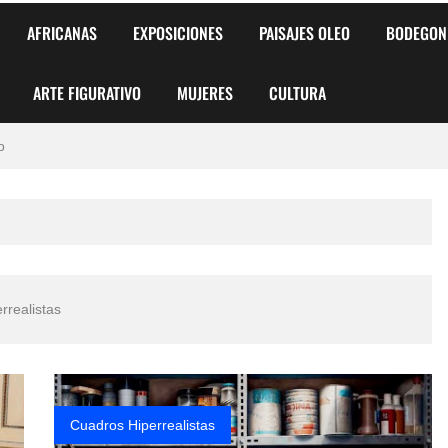
 para Niños y Niñas
AFRICANAS
EXPOSICIONES
PAISAJES OLEO
BODEGON
alismo Artístico)
ARTE FIGURATIVO
MUJERES
CULTURA
AS DE ARMONÍA 2025"
o
, Biryulina Vita
 Más Bellas del Mundo
s?
errealistas
Cuadros Hiperrealistas