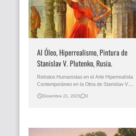
Al Óleo, Hiperrealismo, Pintura de
Stanislav V. Plutenko, Rusia.
Retratos Humanistas en el Arte Hiperrealista
Contemporáneo en la Obra de Stanislav V.
Plutenko Pintor Realista Stanislav V.
Diciembre 21, 2023
0
Plutenko, 1961 (Arte de Rusia) Pinturas
Realistas al Óleo / Hiperrealismo Cuadros
Fantasticos CUADROS FAMOSOS POR SU
REALISMO PINTADOS AL ÓLEO Pintura
Europea Hipe…