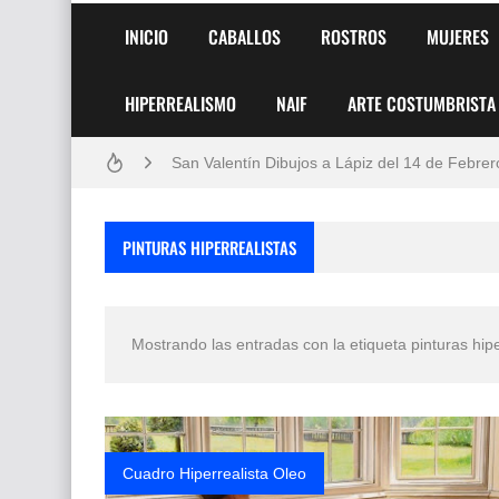
Dibujos para Colorear, una Actividad Divertida
INICIO
CABALLOS
ROSTROS
MUJERES
Dibujos Fáciles Para Pintar con Acrílico (Minim
HIPERREALISMO
NAIF
ARTE COSTUMBRISTA
Convocatoria exposición itinerante "SEMILL
San Valentín Dibujos a Lápiz del 14 de Febrer
Rostros Bellos, La Perfección del Dibujo A Lápiz
PINTURAS HIPERREALISTAS
Fotos Artísticas de las Actrices de Hollywood
Que significan los cuadros de negras africana
Mostrando las entradas con la etiqueta
pinturas hip
El mundo del arte en pintura surrealista
Cuadro Hiperrealista Oleo