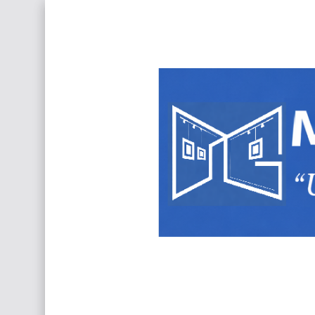
Frutas y Flores Para Colorear Imágenes
Pintores de Paisajes Famosos, Arte al Óleo