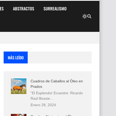
ES
ABSTRACTOS
SURREALISMO
MÁS LEÍDO
Cuadros de Caballos al Óleo en
Prados
"El Esplendor Ecuestre: Ricardo
Raúl Bossie…
Enero 28, 2024