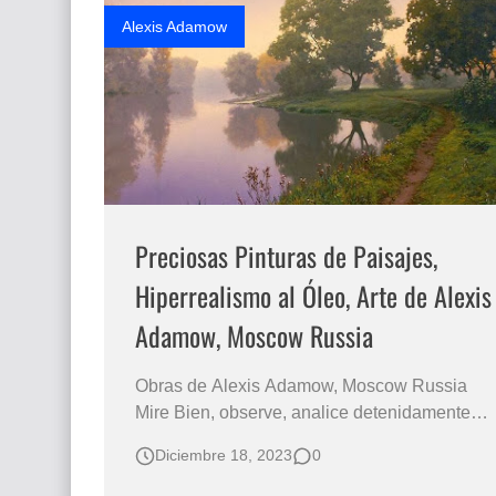
Alexis Adamow
Preciosas Pinturas de Paisajes,
Hiperrealismo al Óleo, Arte de Alexis
Adamow, Moscow Russia
Obras de Alexis Adamow, Moscow Russia
Mire Bien, observe, analice detenidamente,
estas imágenes son pinturas Hiperrealistas
Diciembre 18, 2023
0
de paisajes y no fotografías! Cuadros de
hermosos paisajes campestres y naturistas