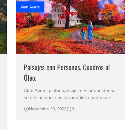
Shanghai China Retrato…
Alan Ayers
Paisajes con Personas, Cuadros al
Óleo.
Alan Ayers, pintor paisajista estadounidense,
se destaca por sus fascinantes cuadros de
paisajes impregnados de un realismo
Noviembre 29, 2023
0
cautivador. CUADROS DE PAISAJES CON
PERSONAS PINTURAS FABULOSAS AL
ÓLEO Desde USA, un Paisajista: “Alan