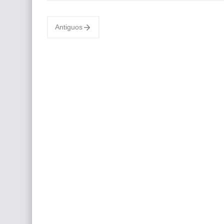
hechos por pintores famosos con la difícil
técnica del hiperrealismo, pinturas…
Antiguos