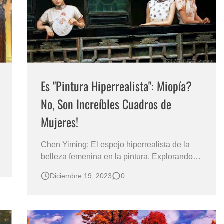
Es "Pintura Hiperrealista": Miopía?
No, Son Increíbles Cuadros de
Mujeres!
Chen Yiming: El espejo hiperrealista de la
belleza femenina en la pintura. Explorando la
dualidad entre idealización y realidad en la
Diciembre 19, 2023
0
representación de la mujer PINTURA
HIPERREALISTA AL ÓLEO MUJERES
BONITAS DE LA CHINA Pintor de Obras
Hiperrealistas: Chen Yiming Nació 1959 en