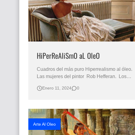
HiPerReAliSmO aL OleO
Cuadros del más puro Hiperrealismo al óleo.
Las mujeres del pintor Rob Hefferan. Los
elementos de las pinturas de esta serie: La
Enero 11, 2024
0
elegancia, el lujo, la opulencia y la belleza
de la mujer, una mezcla perfecta recreada en
los lienzos del pintor estadinense Rob
Hefferan . Hiperrealismo al…
Arte Al Oleo