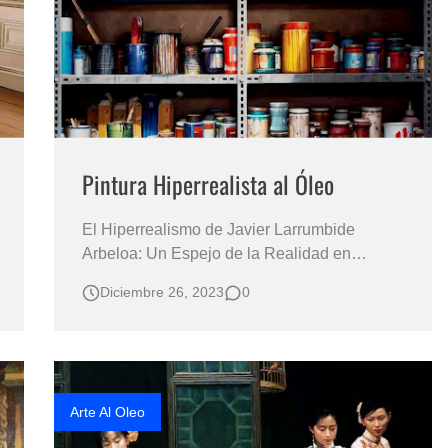
Pintura Hiperrealista al Óleo
El Hiperrealismo de Javier Larrumbide
Arbeloa: Un Espejo de la Realidad en
Bodegones: Una Reflexión sobre la
Diciembre 26, 2023
0
Abundancia y el Desperdicio en un Mundo
de Hambre Foto-Galería Cuadros con el
Tema del Bodegón Artístico de Estilo
Hiperrrealista PARA VER Y ADMIRAR:
HIPERREALISMO EN PINTURA AL
Arte Al Oleo
ÓLEO…