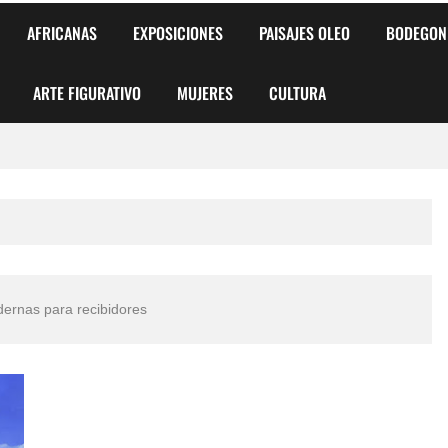
AFRICANAS
EXPOSICIONES
PAISAJES OLEO
BODEGON
ARTE FIGURATIVO
MUJERES
CULTURA
 para Niños y Niñas
alismo Artístico)
AS DE ARMONÍA 2025"
dernas para recibidores
o
, Biryulina Vita
 Más Bellas del Mundo