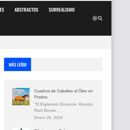
ES
ABSTRACTOS
SURREALISMO
MÁS LEÍDO
Cuadros de Caballos al Óleo en
Prados
"El Esplendor Ecuestre: Ricardo
Raúl Bossie…
Enero 28, 2024