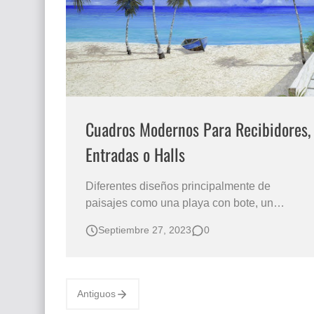
Que significan los cuadros de negras africana
El mundo del arte en pintura surrealista
Cuadros Modernos Para Recibidores,
Entradas o Halls
Diferentes diseños principalmente de
paisajes como una playa con bote, un
poblado frente al mar, una calle andaluz, un
Septiembre 27, 2023
0
paisaje fente al mar con flores, balcones,
viejas puertas de madera con flores, cuadros
de paisajes con flores son algunos de los
temas a manera de ejemplo con los que
Antiguos
puede decor…