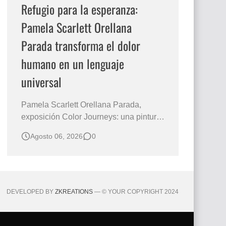
Refugio para la esperanza:
Pamela Scarlett Orellana
Parada transforma el dolor
humano en un lenguaje
universal
Pamela Scarlett Orellana Parada,
exposición Color Journeys: una pintura
que abraza la memoria y la dignidad La
Agosto 06, 2026
0
primera mirada basta para comprender
que algunas obras no necesitan
levantar la voz para permanecer en la
memoria. "Refuge in Your Mantle", de la
artista Pamela Scarlett Orella…
DEVELOPED BY
ZKREATIONS
— © YOUR COPYRIGHT 2024