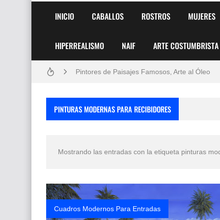
INICIO
CABALLOS
ROSTROS
MUJERES
HIPERREALISMO
NAIF
ARTE COSTUMBRISTA
Frutas y Flores Para Colorear Imágenes
Pintores de Paisajes Famosos, Arte al Óleo
Dibujos para Colorear, una Actividad Divertida
PINTURAS MODERNAS PARA RECIBIDORES
Dibujos Fáciles Para Pintar con Acrílico (Minim
Convocatoria exposición itinerante "SEMILL
Mostrando las entradas con la etiqueta
pinturas mo
San Valentín Dibujos a Lápiz del 14 de Febrer
Rostros Bellos, La Perfección del Dibujo A Lápiz
Fotos Artísticas de las Actrices de Hollywood
Cuadros Modernos Para Entradas