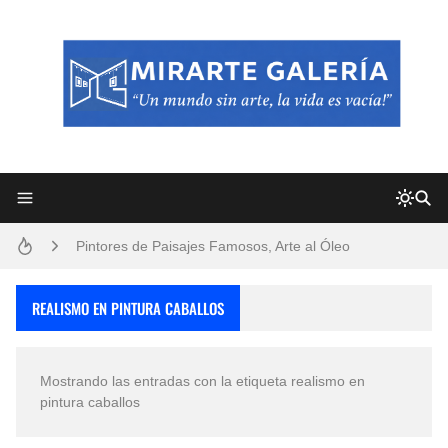
Frutas y Flores Para Colorear Imágenes
Pintores de Paisajes Famosos, Arte al Óleo
Dibujos para Colorear, una Actividad Divertida para Niños y Niñas
REALISMO EN PINTURA CABALLOS
Dibujos Fáciles Para Pintar con Acrílico (Minimalismo Artístico)
Mostrando las entradas con la etiqueta
realismo en
Convocatoria exposición itinerante "SEMILLAS DE ARMONÍA 2025"
pintura caballos
San Valentín Dibujos a Lápiz del 14 de Febrero