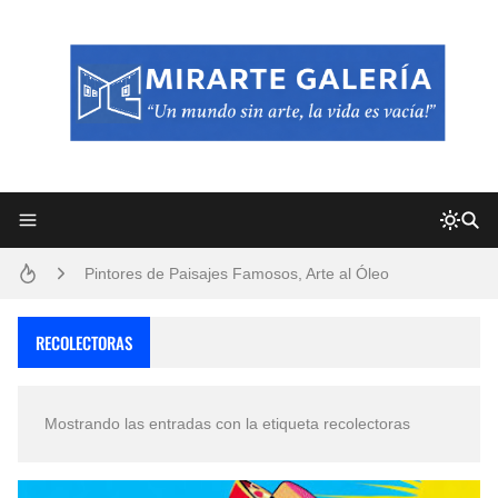
Frutas y Flores Para Colorear Imágenes
Pintores de Paisajes Famosos, Arte al Óleo
Dibujos para Colorear, una Actividad Divertida para Niños y Niñas
RECOLECTORAS
Dibujos Fáciles Para Pintar con Acrílico (Minimalismo Artístico)
Mostrando las entradas con la etiqueta
recolectoras
Convocatoria exposición itinerante "SEMILLAS DE ARMONÍA 2025"
San Valentín Dibujos a Lápiz del 14 de Febrero