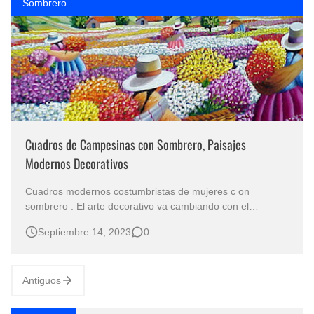
Sombrero
Cuadros de Campesinas con Sombrero, Paisajes
Modernos Decorativos
Cuadros modernos costumbristas de mujeres c on
sombrero . El arte decorativo va cambiando con el
transcurso del tiempo y por estos días está muy de moda
Septiembre 14, 2023
0
las pinturas de estilo colorido, moderno y minimalista con
mujeres trabajando en el campo, son cuadros decorativos
con fondos de paisajes ca…
Antiguos