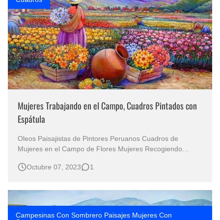
Mujeres Trabajando en el Campo, Cuadros Pintados con
Espátula
Oleos Paisajistas de Pintores Peruanos Cuadros de
Mujeres en el Campo de Flores Mujeres Recogiendo
Flores en el Campo Mujeres en la Faenas Tradicionales de
Octubre 07, 2023
1
los Campos Peruanos El arte, como ventana a la belleza, a
menudo se sumerge en la naturaleza para capturar la
esencia de la vida. …
Campesinas Con Sombrero Paisajes Mujeres Con