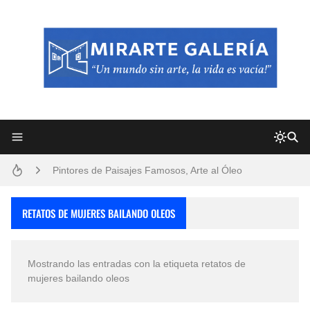
Frutas y Flores Para Colorear Imágenes
Pintores de Paisajes Famosos, Arte al Óleo
Dibujos para Colorear, una Actividad Divertida para Niños y Niñas
RETATOS DE MUJERES BAILANDO OLEOS
Dibujos Fáciles Para Pintar con Acrílico (Minimalismo Artístico)
Mostrando las entradas con la etiqueta
retatos de
Convocatoria exposición itinerante "SEMILLAS DE ARMONÍA 2025"
mujeres bailando oleos
San Valentín Dibujos a Lápiz del 14 de Febrero