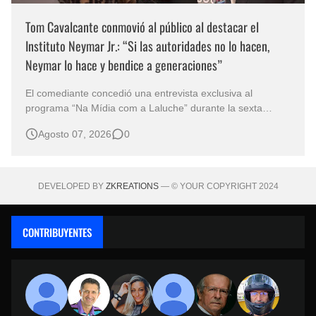
Tom Cavalcante conmovió al público al destacar el
Instituto Neymar Jr.: “Si las autoridades no lo hacen,
Neymar lo hace y bendice a generaciones”
El comediante concedió una entrevista exclusiva al
programa “Na Mídia com a Laluche” durante la sexta
edición de la Subasta del Instituto Neymar Jr., uno de los
Agosto 07, 2026
0
eventos benéficos más importantes de Brasil. En medio del
glamour de la sexta edición de la Subasta del Instituto
Neymar Jr., considerad…
DEVELOPED BY
ZKREATIONS
— © YOUR COPYRIGHT 2024
CONTRIBUYENTES