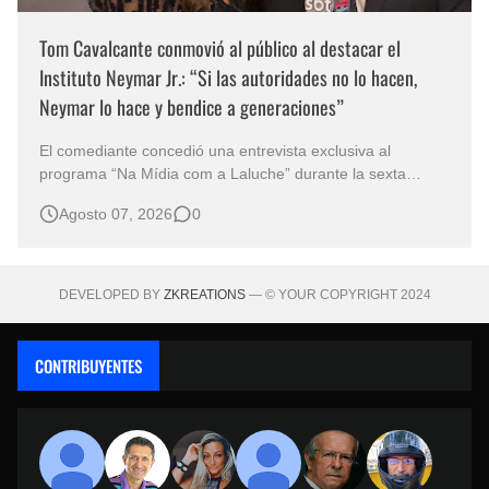
Tom Cavalcante conmovió al público al destacar el
Instituto Neymar Jr.: “Si las autoridades no lo hacen,
Neymar lo hace y bendice a generaciones”
El comediante concedió una entrevista exclusiva al
programa “Na Mídia com a Laluche” durante la sexta
edición de la Subasta del Instituto Neymar Jr., uno de los
Agosto 07, 2026
0
eventos benéficos más importantes de Brasil. En medio del
glamour de la sexta edición de la Subasta del Instituto
Neymar Jr., considerad…
DEVELOPED BY
ZKREATIONS
— © YOUR COPYRIGHT 2024
CONTRIBUYENTES