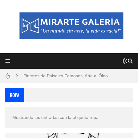
Frutas y Flores Para Colorear Imágenes
Pintores de Paisajes Famosos, Arte al Óleo
Dibujos para Colorear, una Actividad Divertida para Niños y Niñas
ROPA
Dibujos Fáciles Para Pintar con Acrílico (Minimalismo Artístico)
Mostrando las entradas con la etiqueta
ropa
Convocatoria exposición itinerante "SEMILLAS DE ARMONÍA 2025"
San Valentín Dibujos a Lápiz del 14 de Febrero