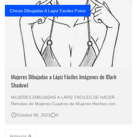
Rostros Bellos, La Perfección del Dibujo A Lápiz, Biryulina Vita
Chicas Dibujadas A Lapiz Faciles Fotos
Fotos Artísticas de las Actrices de Hollywood Más Bellas del Mundo
Que significan los cuadros de negras africanas?
El mundo del arte en pintura surrealista
Mujeres Dibujadas a Lápiz Fáciles Imágenes de IDark
ShadowI
MUJERES DIBUJADAS A LAPIZ FACILES DE HACER
Retratos de Mujeres Cuadros de Mujeres Hechos con
Lápiz Sobre Papel IDark ShadowI Dibujos Artísticos de
Octubre 08, 2023
0
Mujeres Mujeres en Ropa Interior Pintadas a Lápiz
Modelos en Dibujos Imágenes de Mujeres Hechos con
Lápiz Retratos Femeninos Lo…
Antiguos