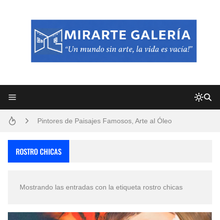
Frutas y Flores Para Colorear Imágenes
Pintores de Paisajes Famosos, Arte al Óleo
Dibujos para Colorear, una Actividad Divertida para Niños y Niñas
ROSTRO CHICAS
Dibujos Fáciles Para Pintar con Acrílico (Minimalismo Artístico)
Mostrando las entradas con la etiqueta
rostro chicas
Convocatoria exposición itinerante "SEMILLAS DE ARMONÍA 2025"
San Valentín Dibujos a Lápiz del 14 de Febrero