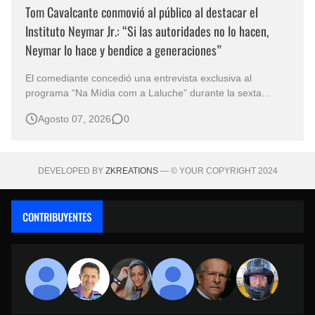
Tom Cavalcante conmovió al público al destacar el
Instituto Neymar Jr.: “Si las autoridades no lo hacen,
Neymar lo hace y bendice a generaciones”
El comediante concedió una entrevista exclusiva al
programa “Na Mídia com a Laluche” durante la sexta
edición de la Subasta del Instituto Neymar Jr., uno de los
Agosto 07, 2026
0
eventos benéficos más importantes de Brasil. En medio del
glamour de la sexta edición de la Subasta del Instituto
Neymar Jr., considerad…
DEVELOPED BY
ZKREATIONS
— © YOUR COPYRIGHT 2024
CONTRIBUYENTES