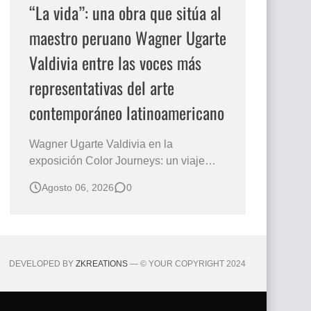
“La vida”: una obra que sitúa al
maestro peruano Wagner Ugarte
Valdivia entre las voces más
representativas del arte
contemporáneo latinoamericano
Wagner Ugarte Valdivia en la
exposición Color Journeys: un viaje
pictórico hacia la esencia de la
Agosto 06, 2026
0
existencia Hay obras que no buscan
describir el mundo, sino iluminar
aquello que permanece oculto en la
conciencia humana. Esa es la primera
sensación que despierta "La vida" , una
DEVELOPED BY
ZKREATIONS
— © YOUR COPYRIGHT 2024
creación…