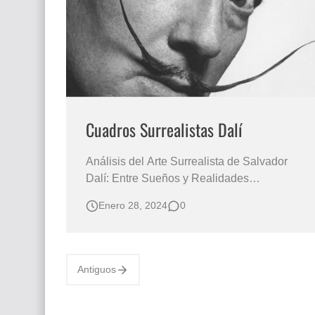
Que significan los cuadros de negras africana
El mundo del arte en pintura surrealista
Cuadros Surrealistas Dalí
Análisis del Arte Surrealista de Salvador
Dalí: Entre Sueños y Realidades
FOTOGRAFÍA DEL PINTOR SALVADOR
Enero 28, 2024
0
DALÍ Análisis Histórico: El arte surrealista de
Salvador Dalí, nacido en el contexto de las
primeras décadas del siglo XX, se sitúa en
un periodo histórico marcado por cambios
Antiguos
sociopolític…