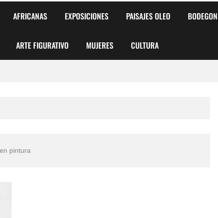
AFRICANAS
EXPOSICIONES
PAISAJES OLEO
BODEGON
ARTE FIGURATIVO
MUJERES
CULTURA
 para Niños y Niñas
alismo Artístico)
AS DE ARMONÍA 2025"
en pintura
o
, Biryulina Vita
 Más Bellas del Mundo