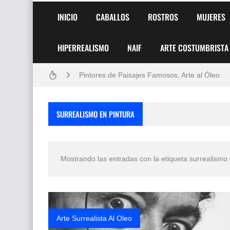
INICIO
CABALLOS
ROSTROS
MUJERES
HIPERREALISMO
NAIF
ARTE COSTUMBRISTA
Frutas y Flores Para Colorear Imágenes
Pintores de Paisajes Famosos, Arte al Óleo
Dibujos para Colorear, una Actividad Divertida
SURREALISMO EN PINTURA
Dibujos Fáciles Para Pintar con Acrílico (Minim
Convocatoria exposición itinerante "SEMILL
Mostrando las entradas con la etiqueta
surrealismo 
San Valentín Dibujos a Lápiz del 14 de Febrer
Rostros Bellos, La Perfección del Dibujo A Lápiz
Fotos Artísticas de las Actrices de Hollywood
Arte Surrealista Al Oleo