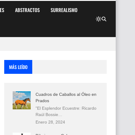
ES
ABSTRACTOS
SURREALISMO
MÁS LEÍDO
Cuadros de Caballos al Óleo en
Prados
"El Esplendor Ecuestre: Ricardo
Raúl Bossie…
Enero 28, 2024