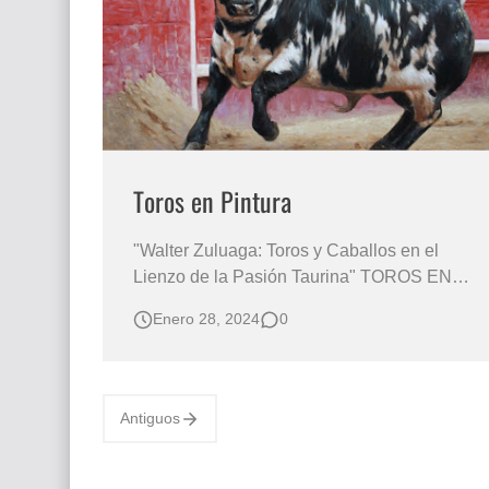
Que significan los cuadros de negras africana
El mundo del arte en pintura surrealista
Toros en Pintura
"Walter Zuluaga: Toros y Caballos en el
Lienzo de la Pasión Taurina" TOROS EN
PINTURA Pintura de Toros Toros Pintados al
Enero 28, 2024
0
Óleo Sobre Lienzo "Travesía Artística de un
Maestro de las Corridas y la Elegancia
Equina" En la esencia misma de la cultura
taurina y la majestuosida…
Antiguos