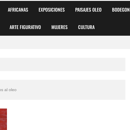
AFRICANAS
EXPOSICIONES
PAISAJES OLEO
BODEGON
ARTE FIGURATIVO
MUJERES
CULTURA
 para Niños y Niñas
alismo Artístico)
AS DE ARMONÍA 2025"
os al oleo
o
, Biryulina Vita
 Más Bellas del Mundo