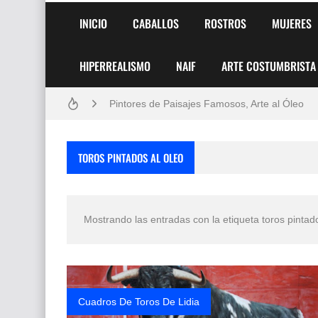
INICIO
CABALLOS
ROSTROS
MUJERES
HIPERREALISMO
NAIF
ARTE COSTUMBRISTA
Frutas y Flores Para Colorear Imágenes
Pintores de Paisajes Famosos, Arte al Óleo
Dibujos para Colorear, una Actividad Divertida
TOROS PINTADOS AL OLEO
Dibujos Fáciles Para Pintar con Acrílico (Minim
Convocatoria exposición itinerante "SEMILL
Mostrando las entradas con la etiqueta
toros pintad
San Valentín Dibujos a Lápiz del 14 de Febrer
Rostros Bellos, La Perfección del Dibujo A Lápiz
Fotos Artísticas de las Actrices de Hollywood
Cuadros De Toros De Lidia