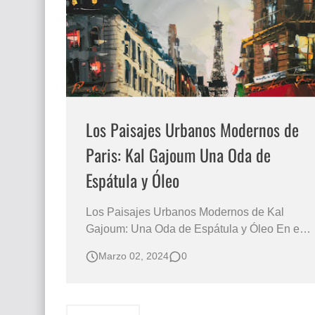
Que significan los cuadros de negras africana
El mundo del arte en pintura surrealista
Los Paisajes Urbanos Modernos de
Paris: Kal Gajoum Una Oda de
Espátula y Óleo
Los Paisajes Urbanos Modernos de Kal
Gajoum: Una Oda de Espátula y Óleo En el
lienzo de la imaginación del artista, París se
Marzo 02, 2024
0
convierte en un escenario vibrante donde los
oleos de paisajes urbanos modernos se
entrelazan con la majestuosa presencia de la
Torre Eiffel. El Arte Vibrante de Kal Gajoum…