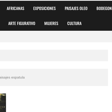
AFRICANAS
EXPOSICIONES
PAISAJES OLEO
BODEGON
ARTE FIGURATIVO
MUJERES
CULTURA
 para Niños y Niñas
alismo Artístico)
AS DE ARMONÍA 2025"
paisajes espatula
o
, Biryulina Vita
 Más Bellas del Mundo