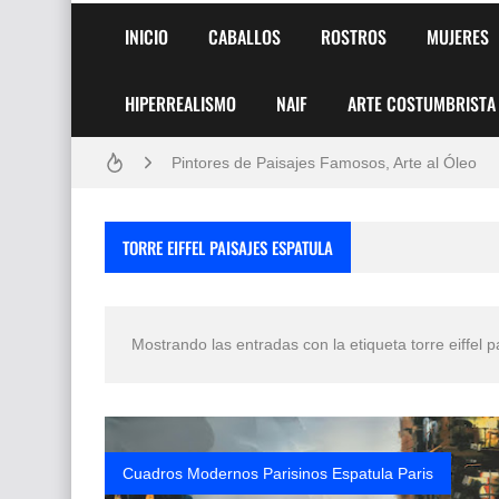
INICIO
CABALLOS
ROSTROS
MUJERES
HIPERREALISMO
NAIF
ARTE COSTUMBRISTA
Frutas y Flores Para Colorear Imágenes
Pintores de Paisajes Famosos, Arte al Óleo
Dibujos para Colorear, una Actividad Divertida
TORRE EIFFEL PAISAJES ESPATULA
Dibujos Fáciles Para Pintar con Acrílico (Minim
Convocatoria exposición itinerante "SEMILL
Mostrando las entradas con la etiqueta
torre eiffel 
San Valentín Dibujos a Lápiz del 14 de Febrer
Rostros Bellos, La Perfección del Dibujo A Lápiz
Fotos Artísticas de las Actrices de Hollywood
Cuadros Modernos Parisinos Espatula Paris