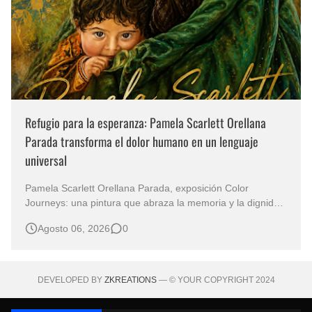
Refugio para la esperanza: Pamela Scarlett Orellana
Parada transforma el dolor humano en un lenguaje
universal
Pamela Scarlett Orellana Parada, exposición Color
Journeys: una pintura que abraza la memoria y la dignidad
La primera mirada basta para comprender que algunas
Agosto 06, 2026
0
obras no necesitan levantar la voz para permanecer en la
memoria. "Refuge in Your Mantle", de la artista Pamela
Scarlett Orella…
DEVELOPED BY
ZKREATIONS
— © YOUR COPYRIGHT 2024