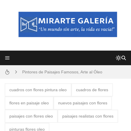
Frutas y Flores Para Colorear Imágenes
Pintores de Paisajes Famosos, Arte al Óleo
Dibujos para Colorear, una Actividad Divertida para Niños y Niñas
cuadros con flores pintura oleo
cuadros de flores
Dibujos Fáciles Para Pintar con Acrílico (Minimalismo Artístico)
flores en paisaje oleo
nuevos paisajes con flores
Convocatoria exposición itinerante "SEMILLAS DE ARMONÍA 2025"
paisajes con flores oleo
paisajes realistas con flores
San Valentín Dibujos a Lápiz del 14 de Febrero
pinturas flores oleo