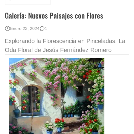
Rostros Bellos, La Perfección del Dibujo A Lápiz, Biryulina Vita
Galería: Nuevos Paisajes con Flores
Fotos Artísticas de las Actrices de Hollywood Más Bellas del Mundo
Enero 23, 2024
1
Que significan los cuadros de negras africanas?
Explorando la Florescencia en Pinceladas: La
Oda Floral de Jesús Fernández Romero
El mundo del arte en pintura surrealista