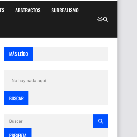
ES
ABSTRACTOS
SURREALISMO
MÁS LEÍDO
No hay nada aquí.
BUSCAR
PRESENTA