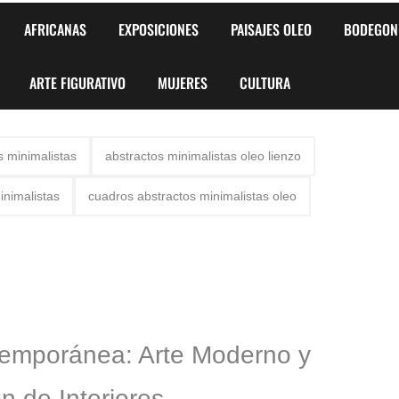
AFRICANAS
EXPOSICIONES
PAISAJES OLEO
BODEGON
ARTE FIGURATIVO
MUJERES
CULTURA
s minimalistas
abstractos minimalistas oleo lienzo
inimalistas
cuadros abstractos minimalistas oleo
temporánea: Arte Moderno y
n de Interiores