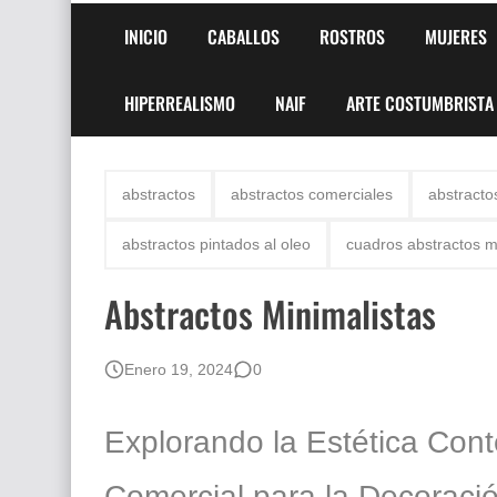
INICIO
CABALLOS
ROSTROS
MUJERES
HIPERREALISMO
NAIF
ARTE COSTUMBRISTA
abstractos
abstractos comerciales
abstracto
abstractos pintados al oleo
cuadros abstractos m
Abstractos Minimalistas
Enero 19, 2024
0
Explorando la Estética Con
Comercial para la Decoració