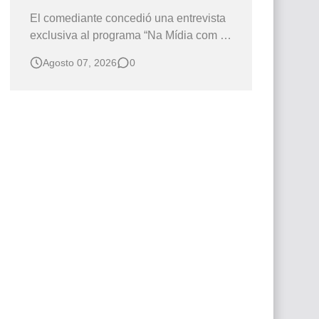
El comediante concedió una entrevista
exclusiva al programa “Na Mídia com a
Laluche” durante la sexta edición de la
Agosto 07, 2026
0
Subasta del Instituto Neymar Jr., uno de
los eventos benéficos más importantes
de Brasil. En medio del glamour de la
sexta edición de la Subasta del Instituto
Neymar Jr., considerad…