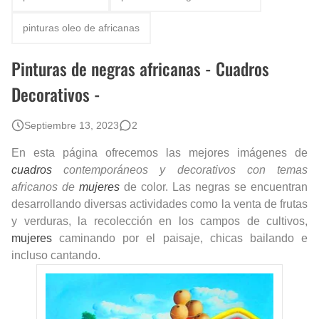
Fotos Artísticas de las Actrices de Hollywood Más Bellas del Mundo
pinturas oleo de africanas
Que significan los cuadros de negras africanas?
Pinturas de negras africanas - Cuadros
El mundo del arte en pintura surrealista
Decorativos -
Septiembre 13, 2023
2
En esta página ofrecemos las mejores imágenes de
cuadros
contemporáneos y decorativos con temas
africanos de
mujeres
de color. Las negras se encuentran
desarrollando diversas actividades como la venta de frutas
y verduras, la recolección en los campos de cultivos,
mujeres
caminando por el paisaje, chicas bailando e
incluso cantando.