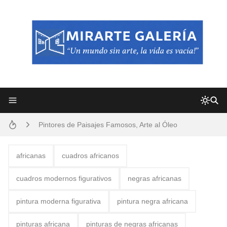
Frutas y Flores Para Colorear Imágenes
Pintores de Paisajes Famosos, Arte al Óleo
Dibujos para Colorear, una Actividad Divertida para Niños y Niñas
Dibujos Fáciles Para Pintar con Acrílico (Minimalismo Artístico)
africanas
cuadros africanos
Convocatoria exposición itinerante "SEMILLAS DE ARMONÍA 2025"
cuadros modernos figurativos
negras africanas
San Valentín Dibujos a Lápiz del 14 de Febrero
pintura moderna figurativa
pintura negra africana
Rostros Bellos, La Perfección del Dibujo A Lápiz, Biryulina Vita
pinturas africana
pinturas de negras africanas