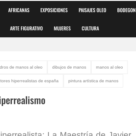
AFRICANAS
EXPOSICIONES
PAISAJES OLEO
BODEGON
ARTE FIGURATIVO
MUJERES
CULTURA
 para Niños y Niñas
dros de manos al oleo
dibujos de manos
manos al oleo
alismo Artístico)
ntores hiperrealistas de españa
pintura artística de manos
AS DE ARMONÍA 2025"
iperrealismo
o
, Biryulina Vita
 Más Bellas del Mundo
errealista: La Maestría de Javier