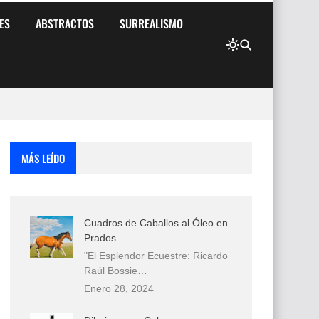
ES
ABSTRACTOS
SURREALISMO
MÁS LEÍDO
Cuadros de Caballos al Óleo en
Prados
"El Esplendor Ecuestre: Ricardo
Raúl Bossie…
Enero 28, 2024