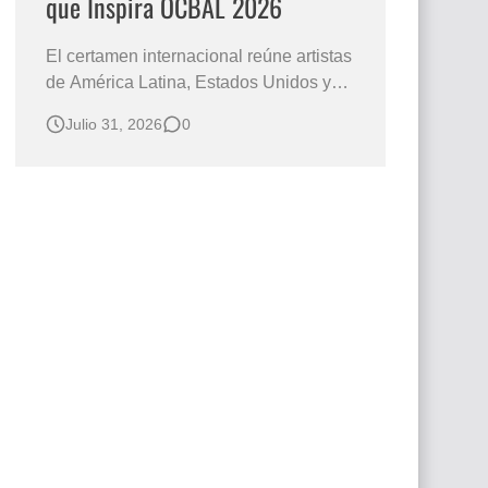
que Inspira OCBAL 2026
El certamen internacional reúne artistas
de América Latina, Estados Unidos y
Europa, mientras la convocatoria
Julio 31, 2026
0
continúa abierta para nuevos
participantes. El arte como forma de
expresión y diálogo cultural es el punto
de encuentro de los artistas que
participan en el Premio Arte que Inspira
OCBAL 2…