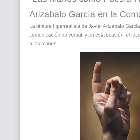
Que significan los cuadros de negras africana
Arizabalo García en la Com
El mundo del arte en pintura surrealista
La pintura hiperrealista de Javier Arizabalo Garcí
comunicación no verbal, y en esta ocasión, el foc
a las manos.