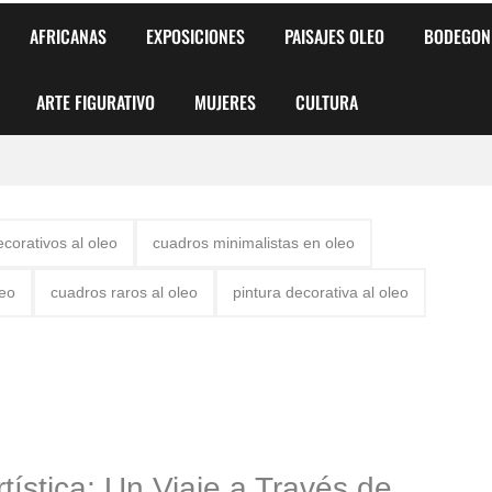
AFRICANAS
EXPOSICIONES
PAISAJES OLEO
BODEGON
ARTE FIGURATIVO
MUJERES
CULTURA
 para Niños y Niñas
corativos al oleo
cuadros minimalistas en oleo
alismo Artístico)
leo
cuadros raros al oleo
pintura decorativa al oleo
AS DE ARMONÍA 2025"
o
, Biryulina Vita
 Más Bellas del Mundo
tística: Un Viaje a Través de