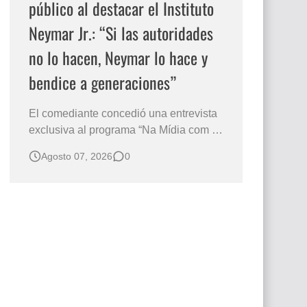
público al destacar el Instituto
Neymar Jr.: “Si las autoridades
no lo hacen, Neymar lo hace y
bendice a generaciones”
El comediante concedió una entrevista
exclusiva al programa “Na Mídia com a
Laluche” durante la sexta edición de la
Agosto 07, 2026
0
Subasta del Instituto Neymar Jr., uno de
los eventos benéficos más importantes
de Brasil. En medio del glamour de la
sexta edición de la Subasta del Instituto
Neymar Jr., considerad…