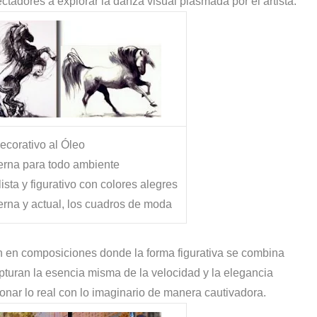
ectadores a explorar la danza visual plasmada por el artista.
decorativo al Óleo
erna para todo ambiente
sta y figurativo con colores alegres
erna y actual, los cuadros de moda
an en composiciones donde la forma figurativa se combina
pturan la esencia misma de la velocidad y la elegancia
sionar lo real con lo imaginario de manera cautivadora.