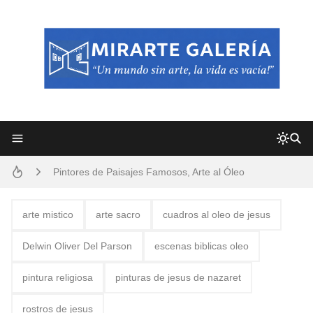
Frutas y Flores Para Colorear Imágenes
Pintores de Paisajes Famosos, Arte al Óleo
Dibujos para Colorear, una Actividad Divertida para Niños y Niñas
Dibujos Fáciles Para Pintar con Acrílico (Minimalismo Artístico)
arte mistico
arte sacro
cuadros al oleo de jesus
Convocatoria exposición itinerante "SEMILLAS DE ARMONÍA 2025"
Delwin Oliver Del Parson
escenas biblicas oleo
San Valentín Dibujos a Lápiz del 14 de Febrero
pintura religiosa
pinturas de jesus de nazaret
Rostros Bellos, La Perfección del Dibujo A Lápiz, Biryulina Vita
rostros de jesus