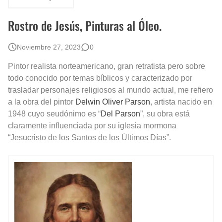
Fotos Artísticas de las Actrices de Hollywood Más Bellas del Mundo
Rostro de Jesús, Pinturas al Óleo.
Que significan los cuadros de negras africanas?
Noviembre 27, 2023
0
El mundo del arte en pintura surrealista
Pintor realista norteamericano, gran retratista pero sobre
todo conocido por temas bíblicos y caracterizado por
trasladar personajes religiosos al mundo actual, me refiero
a la obra del pintor
Delwin Oliver Parson
, artista nacido en
1948 cuyo
seudónimo
es “
Del Parson
”, su obra está
claramente influenciada por su iglesia mormona
“Jesucristo de los Santos de los Últimos Días”.