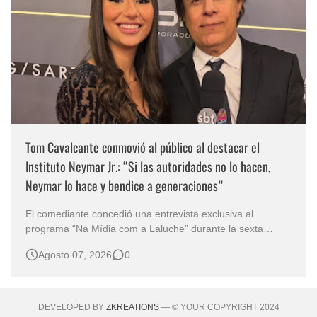
Tom Cavalcante conmovió al público al destacar el
Instituto Neymar Jr.: “Si las autoridades no lo hacen,
Neymar lo hace y bendice a generaciones”
El comediante concedió una entrevista exclusiva al
programa “Na Mídia com a Laluche” durante la sexta
edición de la Subasta del Instituto Neymar Jr., uno de los
Agosto 07, 2026
0
eventos benéficos más importantes de Brasil. En medio del
glamour de la sexta edición de la Subasta del Instituto
Neymar Jr., considerad…
DEVELOPED BY
ZKREATIONS
— © YOUR COPYRIGHT 2024