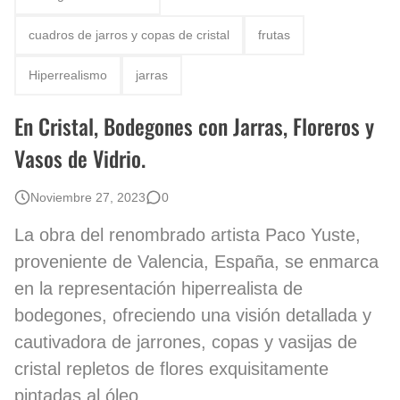
Fotos Artísticas de las Actrices de Hollywood Más Bellas del Mundo
cuadros de jarros y copas de cristal
frutas
Que significan los cuadros de negras africanas?
Hiperrealismo
jarras
El mundo del arte en pintura surrealista
En Cristal, Bodegones con Jarras, Floreros y
Vasos de Vidrio.
Noviembre 27, 2023
0
La obra del renombrado artista Paco Yuste,
proveniente de Valencia, España, se enmarca
en la representación hiperrealista de
bodegones, ofreciendo una visión detallada y
cautivadora de jarrones, copas y vasijas de
cristal repletos de flores exquisitamente
pintadas al óleo.