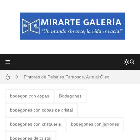
Frutas y Flores Para Colorear Imágenes
Pintores de Paisajes Famosos, Arte al Óleo
Dibujos para Colorear, una Actividad Divertida para Niños y Niñas
Dibujos Fáciles Para Pintar con Acrílico (Minimalismo Artístico)
bodegon con copas
Bodegones
Convocatoria exposición itinerante "SEMILLAS DE ARMONÍA 2025"
bodegones con copas de cristal
San Valentín Dibujos a Lápiz del 14 de Febrero
bodegones con cristaleria
bodegones con jarrones
Rostros Bellos, La Perfección del Dibujo A Lápiz, Biryulina Vita
bodegones de cristal