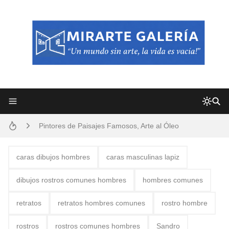
Frutas y Flores Para Colorear Imágenes
Pintores de Paisajes Famosos, Arte al Óleo
Dibujos para Colorear, una Actividad Divertida para Niños y Niñas
caras dibujos hombres
caras masculinas lapiz
Dibujos Fáciles Para Pintar con Acrílico (Minimalismo Artístico)
dibujos rostros comunes hombres
hombres comunes
Convocatoria exposición itinerante "SEMILLAS DE ARMONÍA 2025"
retratos
retratos hombres comunes
rostro hombre
San Valentín Dibujos a Lápiz del 14 de Febrero
rostros
rostros comunes hombres
Sandro