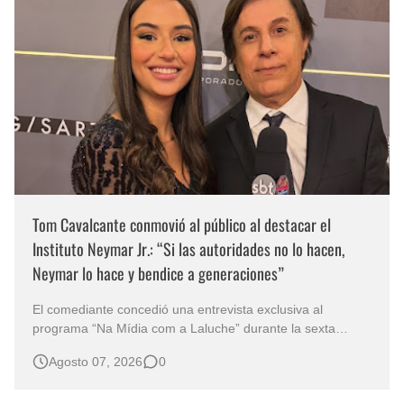
Tom Cavalcante conmovió al público al destacar el
Instituto Neymar Jr.: “Si las autoridades no lo hacen,
Neymar lo hace y bendice a generaciones”
El comediante concedió una entrevista exclusiva al
programa “Na Mídia com a Laluche” durante la sexta
edición de la Subasta del Instituto Neymar Jr., uno de los
Agosto 07, 2026
0
eventos benéficos más importantes de Brasil. En medio del
glamour de la sexta edición de la Subasta del Instituto
Neymar Jr., considerad…