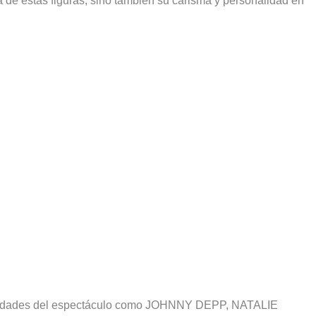
a de estas figuras, sino también su carisma y personalidad en
onalidades del espectáculo como JOHNNY DEPP, NATALIE