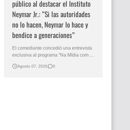
público al destacar el Instituto
Neymar Jr.: “Si las autoridades
no lo hacen, Neymar lo hace y
bendice a generaciones”
El comediante concedió una entrevista
exclusiva al programa “Na Mídia com a
Laluche” durante la sexta edición de la
Agosto 07, 2026
0
Subasta del Instituto Neymar Jr., uno de
los eventos benéficos más importantes
de Brasil. En medio del glamour de la
sexta edición de la Subasta del Instituto
Neymar Jr., considerad…