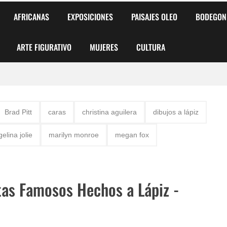
AFRICANAS
EXPOSICIONES
PAISAJES OLEO
BODEGON
ARTE FIGURATIVO
MUJERES
CULTURA
 para Niños y Niñas
Brad Pitt
caras
christina aguilera
dibujos a lápiz
alismo Artístico)
elina jolie
marilyn monroe
megan fox
AS DE ARMONÍA 2025"
o
tas Famosos Hechos a Lápiz -
, Biryulina Vita
 Más Bellas del Mundo