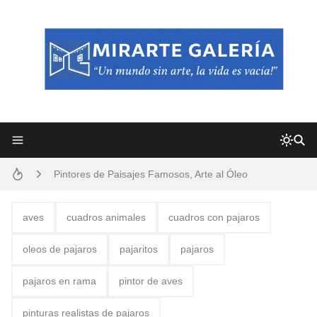
Frutas y Flores Para Colorear Imágenes
Pintores de Paisajes Famosos, Arte al Óleo
Dibujos para Colorear, una Actividad Divertida para Niños y Niñas
aves
cuadros animales
cuadros con pajaros
Dibujos Fáciles Para Pintar con Acrílico (Minimalismo Artístico)
oleos de pajaros
pajaritos
pajaros
Convocatoria exposición itinerante "SEMILLAS DE ARMONÍA 2025"
pajaros en rama
pintor de aves
San Valentín Dibujos a Lápiz del 14 de Febrero
pinturas realistas de pajaros