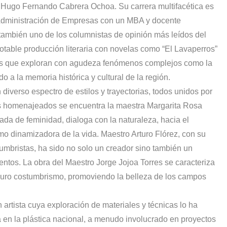
or Hugo Fernando Cabrera Ochoa. Su carrera multifacética es
n Administración de Empresas con un MBA y docente
también uno de los columnistas de opinión más leídos del
otable producción literaria con novelas como “El Lavaperros”
as que exploran con agudeza fenómenos complejos como la
ndo a la memoria histórica y cultural de la región.
 diverso espectro de estilos y trayectorias, todos unidos por
s homenajeados se encuentra la maestra Margarita Rosa
da de feminidad, dialoga con la naturaleza, hacia el
o dinamizadora de la vida. Maestro Arturo Flórez, con su
tumbristas, ha sido no solo un creador sino también un
ntos. La obra del Maestro Jorge Jojoa Torres se caracteriza
 puro costumbrismo, promoviendo la belleza de los campos
 artista cuya exploración de materiales y técnicas lo ha
ta en la plástica nacional, a menudo involucrado en proyectos