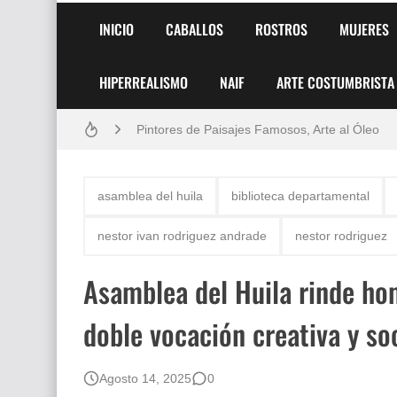
INICIO
CABALLOS
ROSTROS
MUJERES
HIPERREALISMO
NAIF
ARTE COSTUMBRISTA
Frutas y Flores Para Colorear Imágenes
Pintores de Paisajes Famosos, Arte al Óleo
Dibujos para Colorear, una Actividad Divertida
asamblea del huila
biblioteca departamental
Dibujos Fáciles Para Pintar con Acrílico (Minim
nestor ivan rodriguez andrade
nestor rodriguez
Convocatoria exposición itinerante "SEMILL
Asamblea del Huila rinde ho
San Valentín Dibujos a Lápiz del 14 de Febrer
doble vocación creativa y so
Rostros Bellos, La Perfección del Dibujo A Lápiz
Fotos Artísticas de las Actrices de Hollywood
Agosto 14, 2025
0