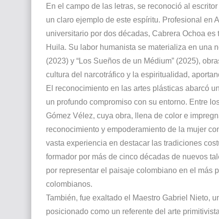
En el campo de las letras, se reconoció al escrit
un claro ejemplo de este espíritu. Profesional e
universitario por dos décadas, Cabrera Ochoa es 
Huila. Su labor humanista se materializa en una n
(2023) y “Los Sueños de un Médium” (2025), obr
cultura del narcotráfico y la espiritualidad, aporta
El reconocimiento en las artes plásticas abarcó un
un profundo compromiso con su entorno. Entre lo
Gómez Vélez, cuya obra, llena de color e impregna
reconocimiento y empoderamiento de la mujer com
vasta experiencia en destacar las tradiciones cos
formador por más de cinco décadas de nuevos tale
por representar el paisaje colombiano en el más
colombianos.
También, fue exaltado el Maestro Gabriel Nieto, un
posicionado como un referente del arte primitivis