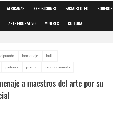
AFRICANAS
EXPOSICIONES
PAISAJES OLEO
BODEGON
ARTE FIGURATIVO
MUJERES
CULTURA
 para Niños y Niñas
diputado
homenaje
huila
alismo Artístico)
pintores
premio
reconocimiento
AS DE ARMONÍA 2025"
menaje a maestros del arte por su
o
cial
, Biryulina Vita
 Más Bellas del Mundo