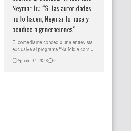
Neymar Jr.: “Si las autoridades
no lo hacen, Neymar lo hace y
bendice a generaciones”
El comediante concedió una entrevista
exclusiva al programa “Na Mídia com a
Laluche” durante la sexta edición de la
Agosto 07, 2026
0
Subasta del Instituto Neymar Jr., uno de
los eventos benéficos más importantes
de Brasil. En medio del glamour de la
sexta edición de la Subasta del Instituto
Neymar Jr., considerad…