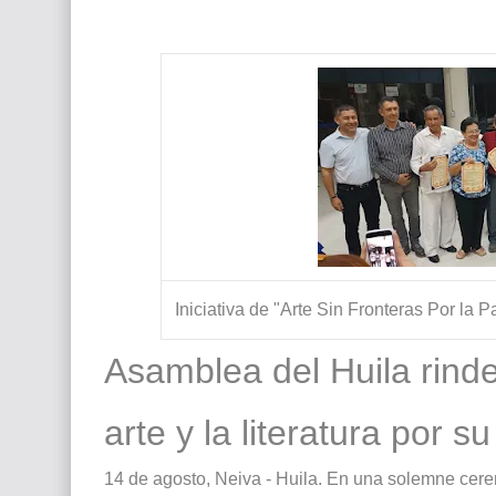
Que significan los cuadros de negras africana
El mundo del arte en pintura surrealista
Iniciativa de "Arte Sin Fronteras Por la
Asamblea del Huila rind
arte y la literatura por s
14 de agosto, Neiva - Huila. En una solemne ceremo