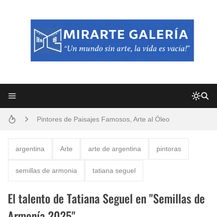
Frutas y Flores Para Colorear Imágenes
Pintores de Paisajes Famosos, Arte al Óleo
Dibujos para Colorear, una Actividad Divertida para Niños y Niñas
argentina
Arte
arte de argentina
pintoras
Dibujos Fáciles Para Pintar con Acrílico (Minimalismo Artístico)
semillas de armonia
tatiana seguel
Convocatoria exposición itinerante "SEMILLAS DE ARMONÍA 2025"
El talento de Tatiana Seguel en "Semillas de
San Valentín Dibujos a Lápiz del 14 de Febrero
Armonía 2025"